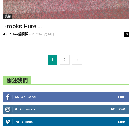
裝備
Brooks Pure ...
don1don編輯群
-
2013年5月14日
0
1
2
關注我們
66,672
Fans
LIKE
0
Followers
FOLLOW
70
Videos
LIKE