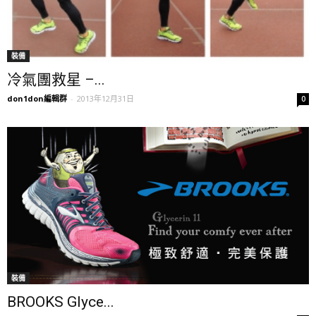
裝備
冷氣團救星 –...
don1don編輯群
-
2013年12月31日
0
裝備
BROOKS Glyce...