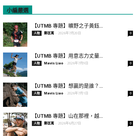
小編嚴選
All
Featured
All time popular
【UTMB 專題】曠野之子黃鈺...
鄭匡寓
-
2026年7月20日
人物
0
【UTMB 專題】用意志力丈量...
Mavis Liao
-
2026年7月9日
人物
0
【UTMB 專題】想贏的是誰？...
Mavis Liao
-
2026年7月1日
人物
0
【UTMB 專題】山在那裡，越...
鄭匡寓
-
2026年6月27日
人物
0