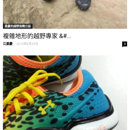
晏慶的越野挑戰日誌
複雜地形的越野專家 &#...
江晏慶
-
2013年8月29日
0