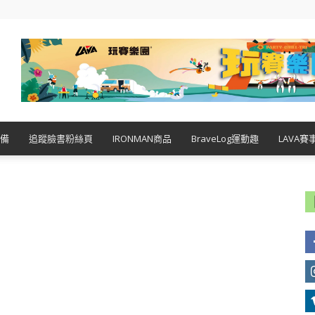
備
追蹤臉書粉絲頁
IRONMAN商品
BraveLog運動趣
LAVA賽