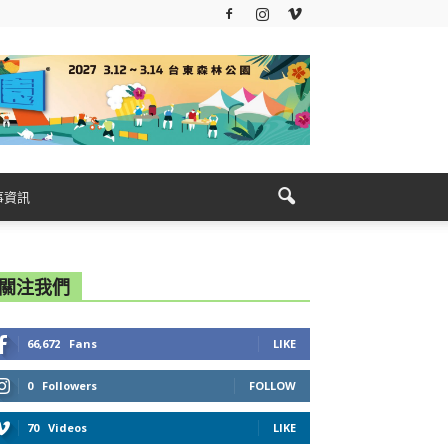
事資訊
關注我們
66,672
Fans
LIKE
0
Followers
FOLLOW
70
Videos
LIKE