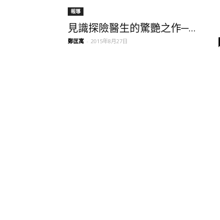
報導
見識探險醫生的驚艷之作─...
鄭匡寓
-
2015年8月27日