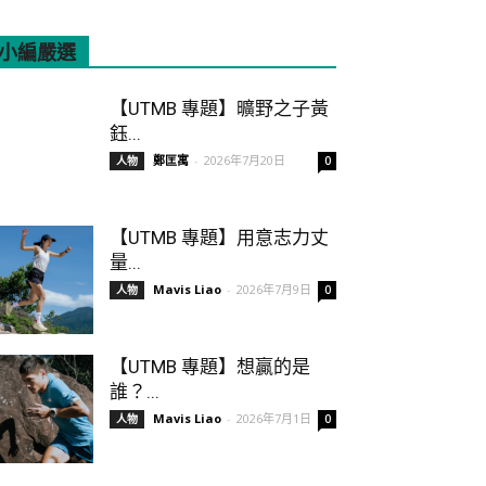
小編嚴選
All
Featured
More
【UTMB 專題】曠野之子黃
鈺...
鄭匡寓
-
2026年7月20日
人物
0
【UTMB 專題】用意志力丈
量...
Mavis Liao
-
2026年7月9日
人物
0
【UTMB 專題】想贏的是
誰？...
Mavis Liao
-
2026年7月1日
人物
0