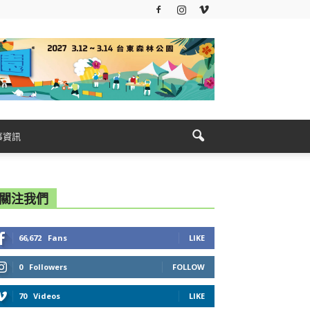
事資訊
關注我們
66,672
Fans
LIKE
0
Followers
FOLLOW
70
Videos
LIKE