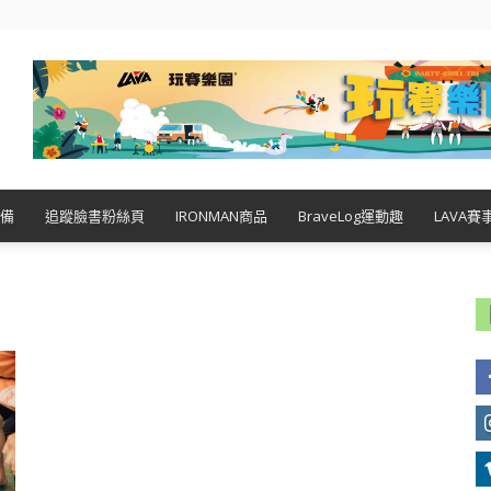
備
追蹤臉書粉絲頁
IRONMAN商品
BraveLog運動趣
LAVA賽