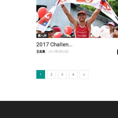
鐵人J帥
2017 Challen...
王志袁
-
2017年4月23日
1
2
3
4