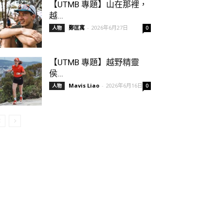
【UTMB 專題】山在那裡，
越...
鄭匡寓
-
2026年6月27日
人物
0
【UTMB 專題】越野精靈
侯...
Mavis Liao
-
2026年6月16日
人物
0