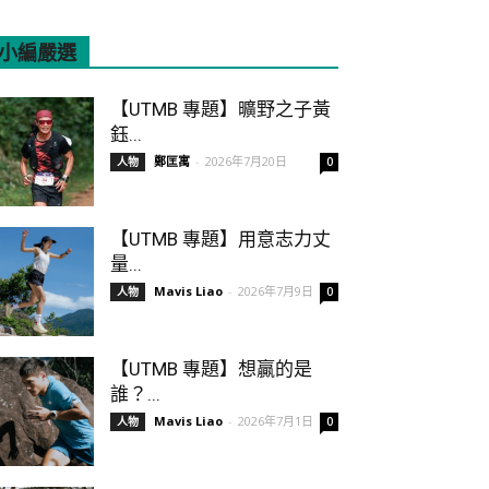
小編嚴選
All
Featured
More
【UTMB 專題】曠野之子黃
鈺...
鄭匡寓
-
2026年7月20日
人物
0
【UTMB 專題】用意志力丈
量...
Mavis Liao
-
2026年7月9日
人物
0
【UTMB 專題】想贏的是
誰？...
Mavis Liao
-
2026年7月1日
人物
0