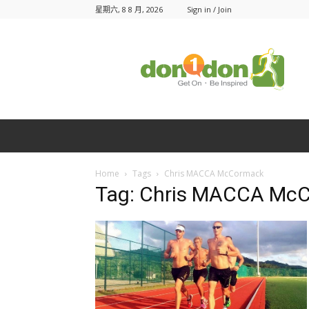
星期六, 8 8 月, 2026
Sign in / Join
Don1Don
動
一
動
Home
Tags
Chris MACCA McCormack
Tag: Chris MACCA Mc