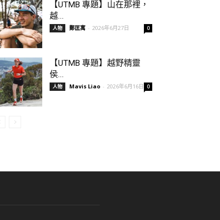
【UTMB 專題】山在那裡，
越...
鄭匡寓
-
2026年6月27日
人物
0
【UTMB 專題】越野精靈
侯...
Mavis Liao
-
2026年6月16日
人物
0