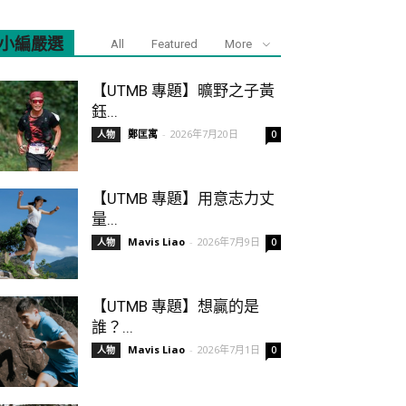
小編嚴選
All
Featured
More
【UTMB 專題】曠野之子黃
鈺...
鄭匡寓
-
2026年7月20日
人物
0
【UTMB 專題】用意志力丈
量...
Mavis Liao
-
2026年7月9日
人物
0
【UTMB 專題】想贏的是
誰？...
Mavis Liao
-
2026年7月1日
人物
0