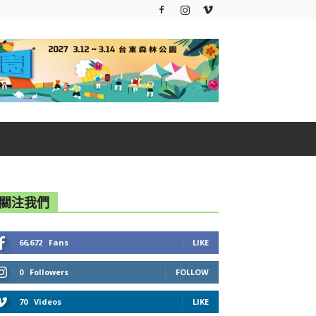
關注我們
66,672
Fans
LIKE
0
Followers
FOLLOW
70
Videos
LIKE