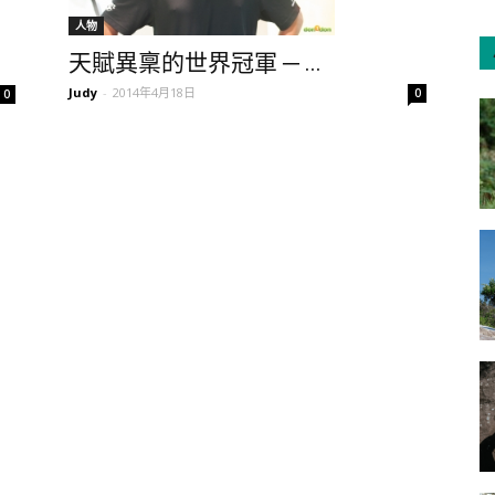
人物
天賦異稟的世界冠軍 ─ ...
Judy
-
2014年4月18日
0
0