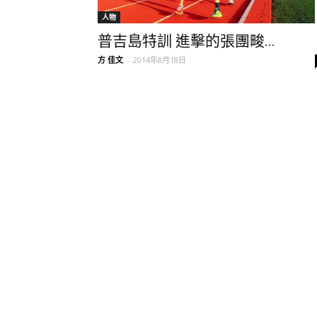
人物
普吉島特訓 進擊的張團畯...
方 佳文
-
2014年8月18日