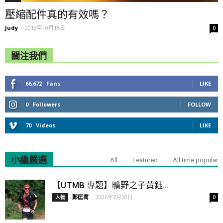
壓縮配件真的有效嗎？
Judy
-
2013年10月15日
0
關注我們
66,672
Fans
LIKE
0
Followers
FOLLOW
70
Videos
LIKE
小編嚴選
All
Featured
All time popular
【UTMB 專題】曠野之子黃鈺...
鄭匡寓
-
2026年7月20日
人物
0