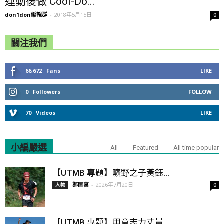
運動後做 Cool-Do...
don1don編輯群
-
2018年5月15日
0
關注我們
66,672
Fans
LIKE
0
Followers
FOLLOW
70
Videos
LIKE
小編嚴選
All
Featured
All time popular
【UTMB 專題】曠野之子黃鈺...
鄭匡寓
-
2026年7月20日
人物
0
【UTMB 專題】用意志力丈量...