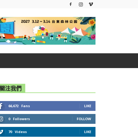
關注我們
66,672
Fans
LIKE
0
Followers
FOLLOW
70
Videos
LIKE