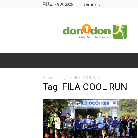
星期五, 7 8 月, 2026
Sign in / Join
Don1Don
動
一
動
Home
Tags
FILA COOL RUN
Tag: FILA COOL RUN