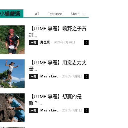
小編嚴選
All
Featured
More
【UTMB 專題】曠野之子黃
鈺...
鄭匡寓
-
2026年7月20日
人物
0
【UTMB 專題】用意志力丈
量...
Mavis Liao
-
2026年7月9日
人物
0
【UTMB 專題】想贏的是
誰？...
Mavis Liao
-
2026年7月1日
人物
0