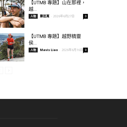
【UTMB 專題】山在那裡，
越...
鄭匡寓
-
2026年6月27日
人物
0
【UTMB 專題】越野精靈
侯...
Mavis Liao
-
2026年6月16日
人物
0