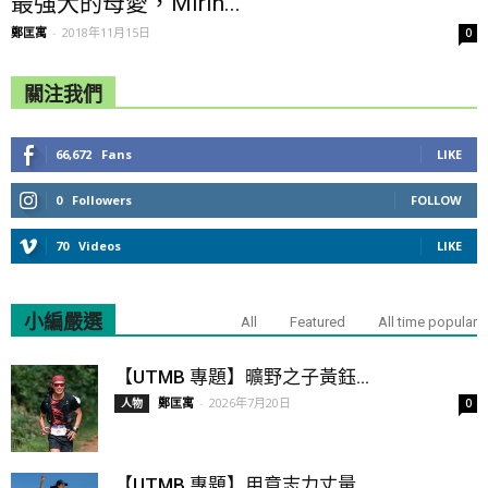
最強大的母愛，Mirin...
鄭匡寓
-
2018年11月15日
0
關注我們
66,672
Fans
LIKE
0
Followers
FOLLOW
70
Videos
LIKE
小編嚴選
All
Featured
All time popular
【UTMB 專題】曠野之子黃鈺...
鄭匡寓
-
2026年7月20日
人物
0
【UTMB 專題】用意志力丈量...