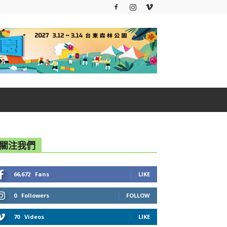
關注我們
66,672
Fans
LIKE
0
Followers
FOLLOW
70
Videos
LIKE