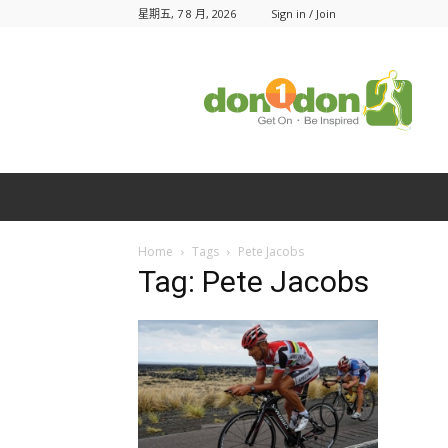
星期五, 7 8 月, 2026
Sign in / Join
Don1Don
動
一
動
Home
Tags
Pete Jacobs
Tag: Pete Jacobs