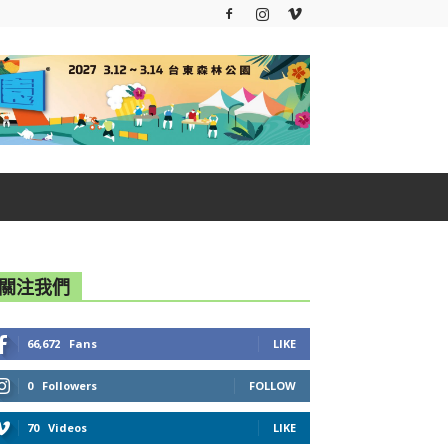
關注我們
66,672
Fans
LIKE
0
Followers
FOLLOW
70
Videos
LIKE