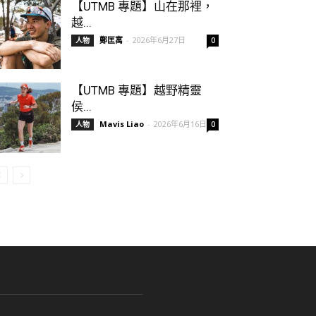
【UTMB 專題】山在那裡，
越...
鄭匡寓
-
2026年6月27日
人物
0
【UTMB 專題】越野精靈
侯...
Mavis Liao
-
2026年6月16日
人物
0