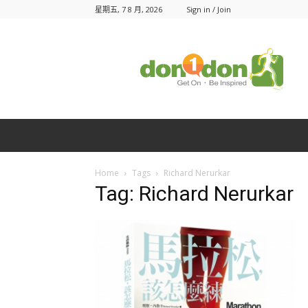
星期五, 7 8 月, 2026
Sign in / Join
Don1Don
動
一
動
Home
Tags
Richard Nerurkar
Tag: Richard Nerurkar