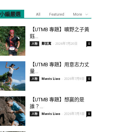
小編嚴選
All
Featured
More
【UTMB 專題】曠野之子黃
鈺...
鄭匡寓
-
2026年7月20日
人物
0
【UTMB 專題】用意志力丈
量...
Mavis Liao
-
2026年7月9日
人物
0
【UTMB 專題】想贏的是
誰？...
Mavis Liao
-
2026年7月1日
人物
0