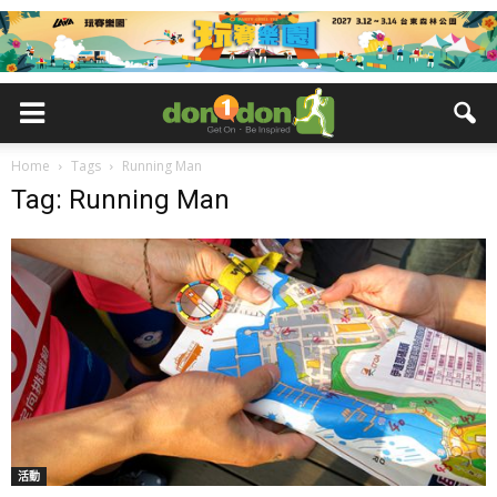
Home
Tags
Running Man
Tag: Running Man
活動