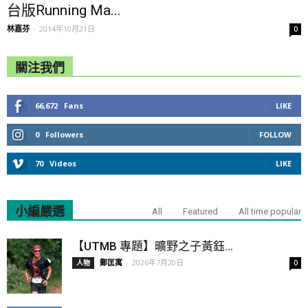
台版Running Ma...
林嘉芬
-
2014年10月21日
0
關注我們
66,672
Fans
LIKE
0
Followers
FOLLOW
70
Videos
LIKE
小編嚴選
All
Featured
All time popular
【UTMB 專題】曠野之子黃鈺...
鄭匡寓
-
2026年7月20日
人物
0