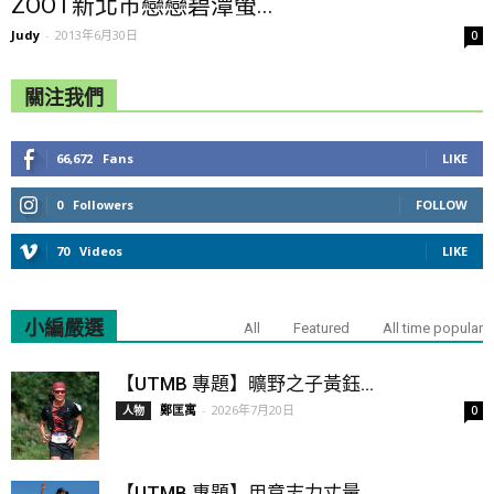
ZOOT新北市戀戀碧潭螢...
Judy
-
2013年6月30日
0
關注我們
66,672
Fans
LIKE
0
Followers
FOLLOW
70
Videos
LIKE
小編嚴選
All
Featured
All time popular
【UTMB 專題】曠野之子黃鈺...
鄭匡寓
-
2026年7月20日
人物
0
【UTMB 專題】用意志力丈量...