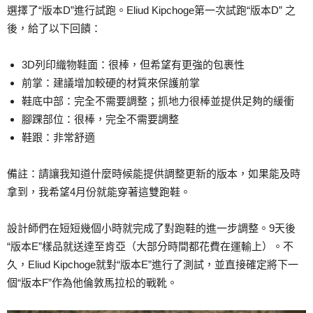
選擇了“版本D”進行試跑。Eliud Kipchoge第一次試跑“版本D” 之
後，給了以下回饋：
3D列印織物鞋面：很棒，但希望有更強的包裹性
前掌：建議增加較硬的材質來保護前掌
鞋底中部：完全不需要調整；抓地力很棒並提供足夠的緩衝
腳踝部位：很棒，完全不需要調整
鞋跟：非常舒適
備註：請讓我知道什麼時候能提供調整更新的版本，如果能及時
拿到，我希望4月份就能穿著這雙跑鞋。
設計師們在短短幾個小時就完成了對跑鞋的進一步調整。9天後
“版本E”樣品就送達至肯亞（大部分時間都花費在運輸上）。不
久，Eliud Kipchoge就對“版本E”進行了測試，並直接確定將下一
個“版本F”作為他倫敦馬拉松的戰靴。