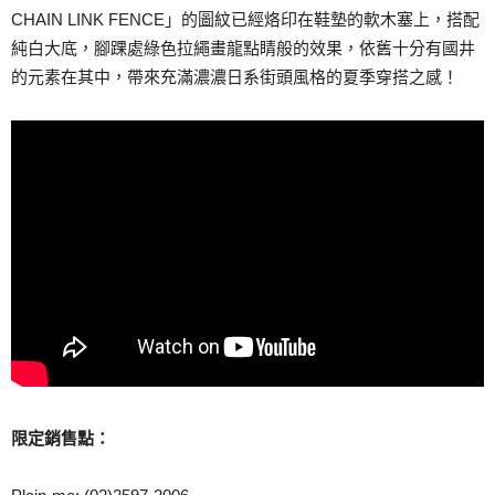
CHAIN LINK FENCE」的圖紋已經烙印在鞋墊的軟木塞上，搭配
純白大底，腳踝處綠色拉繩畫龍點睛般的效果，依舊十分有國井
的元素在其中，帶來充滿濃濃日系街頭風格的夏季穿搭之感！
限定銷售點：