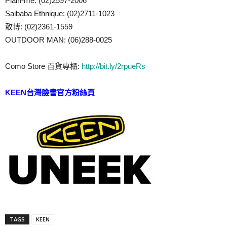
Plain-me: (02)2597-2006
Saibaba Ethnique: (02)2711-1023
敢博: (02)2361-1559
OUTDOOR MAN: (06)288-0025
Como Store 百貨專櫃:
http://bit.ly/2rpueRs
KEEN台灣臉書官方粉絲頁
TAGS
KEEN