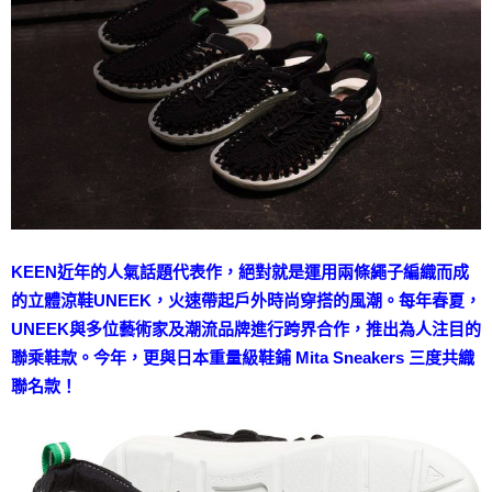
KEEN近年的人氣話題代表作，絕對就是運用兩條繩子編織而成
的立體涼鞋UNEEK，火速帶起戶外時尚穿搭的風潮。每年春夏，
UNEEK與多位藝術家及潮流品牌進行跨界合作，推出為人注目的
聯乘鞋款。今年，更與日本重量級鞋鋪 Mita Sneakers 三度共織
聯名款！