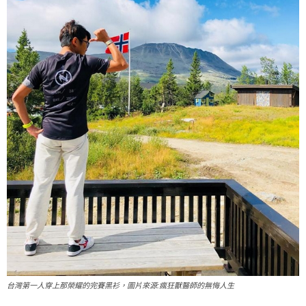
台灣第一人穿上那榮耀的完賽黑衫，圖片來源:瘋狂獸醫師的無悔人生