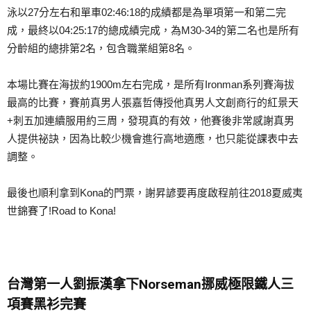
泳以27分左右和單車02:46:18的成績都是為單項第一和第二完
成，最終以04:25:17的總成績完成，為M30-34的第二名也是所有
分齡組的總排第2名，包含職業組第8名。
本場比賽在海拔約1900m左右完成，是所有Ironman系列賽海拔
最高的比賽，賽前真男人張嘉哲傳授他真男人文創商行的紅景天
+刺五加連續服用約三周，發現真的有效，他賽後非常感謝真男
人提供祕訣，因為比較少機會進行高地適應，也只能從課表中去
調整。
最後也順利拿到Kona的門票，謝昇諺要再度啟程前往2018夏威夷
世錦賽了!Road to Kona!
台灣第一人劉振漢拿下
Norseman
挪威極限鐵人三
項賽黑衫完賽