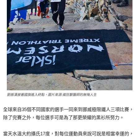
劉振漢披著國旗進入終點，圖片來源:瘋狂獸醫師的無悔人生
全球來自35個不同國家的選手一同來到挪威極限鐵人三項比賽，
除了完賽之外，每位選手可是為了那更榮耀的黑衫所努力。
當天水溫大約攝氏17度，對每位運動員來說可說是相當幸運的，