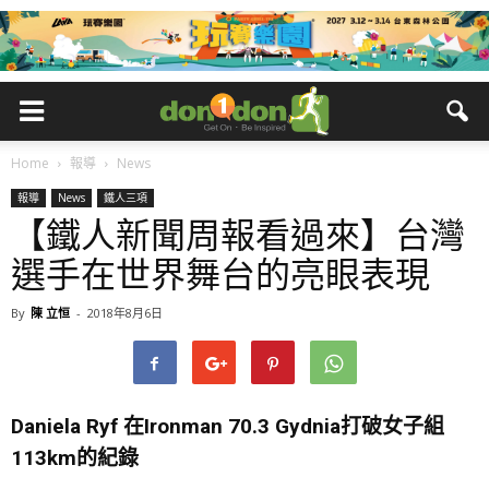
Home
報導
News
報導
News
鐵人三項
【鐵人新聞周報看過來】台灣
選手在世界舞台的亮眼表現
By
陳 立恒
-
2018年8月6日
Daniela Ryf
在
Ironman 70.3 Gydnia
打破女子組
113km
的紀錄