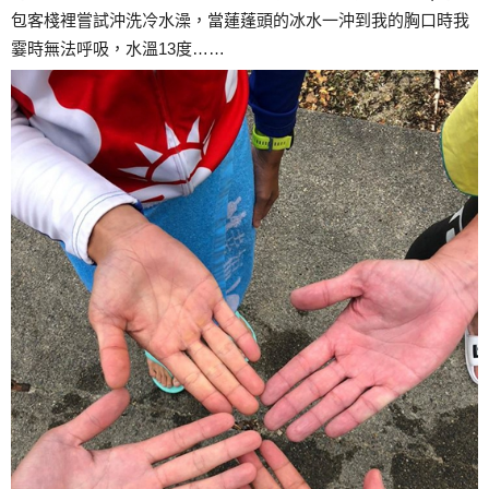
包客棧裡嘗試沖洗冷水澡，當蓮蓬頭的冰水一沖到我的胸口時我
霎時無法呼吸，水溫13度……