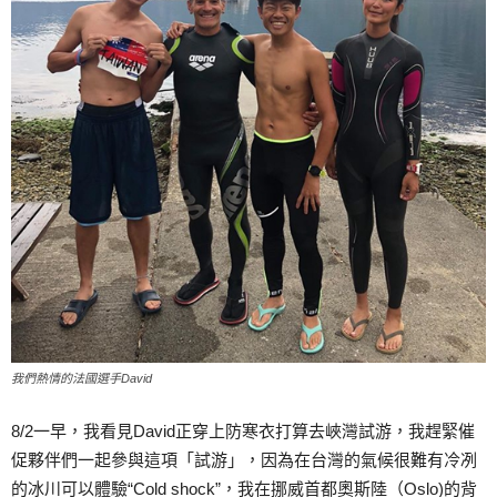
我們熱情的法國選手David
8/2一早，我看見David正穿上防寒衣打算去峽灣試游，我趕緊催
促夥伴們一起參與這項「試游」，因為在台灣的氣候很難有冷冽
的冰川可以體驗“Cold shock”，我在挪威首都奧斯陸（Oslo)的背