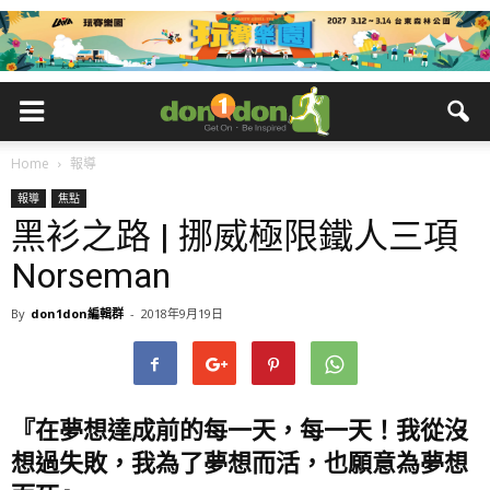
Home
報導
報導
焦點
黑衫之路 | 挪威極限鐵人三項
Norseman
By
don1don編輯群
-
2018年9月19日
『在夢想達成前的每一天，每一天！我從沒
想過失敗，我為了夢想而活，也願意為夢想