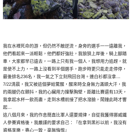
我在水裡死命的游，但仍然不敵逆流，身旁的選手一一遠離我，
他們看起來一派輕鬆，他們都好強壯，我狼狽上岸後，騎上腳踏
車，大家都早已遠去，一路上只有我一個人，我想用力追趕，就
是使不上力，一路上沒看到半個選手，跑步時更只能走走停停，
最後排名236名，我一氣之下立刻飛回台灣。連白衫都沒拿…
7/22清晨，我又被這個夢給驚醒，醒來時全身無力滿頭大汗，我
的兩腿仍在顫抖，我的心臟用力撞擊胸壁，距離比賽還有13天，
我拿起水杯一飲而盡，走到水槽前接了把水潑臉，鬧鐘此時才響
起…
這八個月來，我的作息簡直比軍人還要規律，自從我獲得挪威鐵
人參賽資格後，我嚴謹的要求自己：『在拿到黑衫以前，我沒有
資格享樂，專心一致，毫無悔恨』