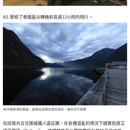
8/1 歷經了泰國曼谷轉機和長達12小時的飛行。
哈丹格峽灣的靜謐，能夠在這裡恣意的游泳，美好到不真實
包括我共五位挪威鐵人遠征團，在各種混亂的情況下總算抵達艾