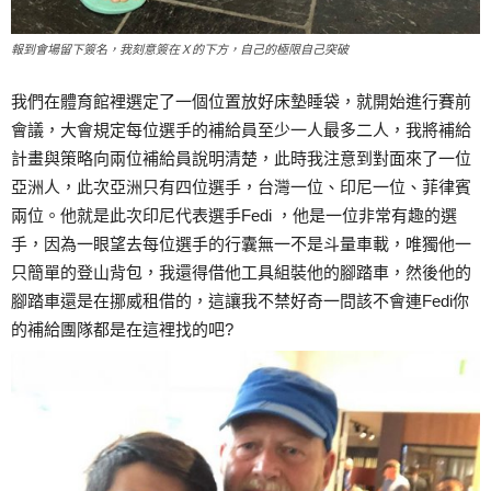
報到會場留下簽名，我刻意簽在Ｘ的下方，自己的極限自己突破
我們在體育館裡選定了一個位置放好床墊睡袋，就開始進行賽前
會議，大會規定每位選手的補給員至少一人最多二人，我將補給
計畫與策略向兩位補給員說明清楚，此時我注意到對面來了一位
亞洲人，此次亞洲只有四位選手，台灣一位、印尼一位、菲律賓
兩位。他就是此次印尼代表選手Fedi ，他是一位非常有趣的選
手，因為一眼望去每位選手的行囊無一不是斗量車載，唯獨他一
只簡單的登山背包，我還得借他工具組裝他的腳踏車，然後他的
腳踏車還是在挪威租借的，這讓我不禁好奇一問該不會連Fedi你
的補給團隊都是在這裡找的吧?