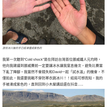
游完冰川後的手已經凍僵成紫色的
我第一次聽到“Cold shock”是在拜訪台灣首位挪威鐵人元均時，
他向我建議到挪威賽前一定要讓冰水讓我窒息幾次，避免比賽當
下亂了陣腳。我當然不會錯失和David一起「試水溫」的機會，不
僅如此，我還要挑戰不穿防寒衣跳冰川！！結局可想而知，我的
手被凍成紫色的，直到回到小木屋講話還在抖音…..