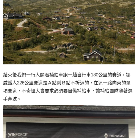
結束後我們一行人開著補給車跑一趟自行車180公里的賽道，挪
威鐵人226公里賽道是Ａ點到Ｂ點不折返的，在這一路向東的單
項賽道，不奇怪大會要求必須要自備補給車，讓補給團隊隨著選
手奔波。