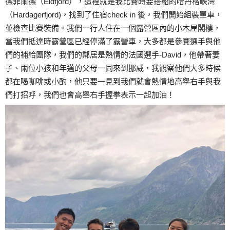
德菲爾德（Eidfjord），這裡就是我比賽時要搭船的哈丹格峽灣
（Hardagerfjord)，找到了住宿check in 後，我們開始組裝單車，
並檢查比賽裝備。我們一行人住在一個露營區內的小木屋閣樓，
當我們抵達時露營區已經停滿了露營車，大多都是參賽選手與他
們的補給團隊，我們的鄰居是熱情的法國選手-David，他帶著妻
子、兩位小孩和年邁的父母一同來到挪威，我觀察他們大多時候
都在喝咖啡或小酌，他只要一見到我們就會熱情地高舉右手與我
們打招呼，我們也會高舉右手握拳表示一起加油！