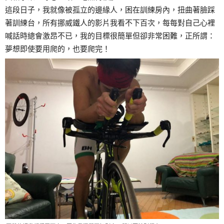
這段日子，我就像被孤立的邊緣人，困在訓練房內，扭曲著臉踩
著訓練台，所有挪威鐵人的影片我看不下百次，每每對自己心裡
喊話時總會激昂不已，我的目標很簡單但卻非常困難，正所謂：
夢想即使要用爬的，也要爬完！