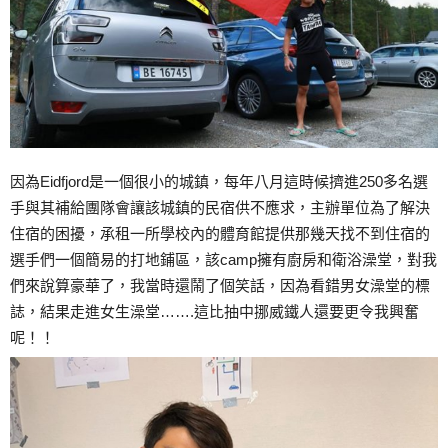
因為Eidfjord是一個很小的城鎮，每年八月這時候擠進250多名選
手與其補給團隊會讓該城鎮的民宿供不應求，主辦單位為了解決
住宿的困擾，承租一所學校內的體育館提供那幾天找不到住宿的
選手們一個簡易的打地鋪區，該camp擁有廚房和衛浴澡堂，對我
們來說算豪華了，我當時還鬧了個笑話，因為看錯男女澡堂的標
誌，結果走進女生澡堂…….這比抽中挪威鐵人還要更令我興奮
呢！！