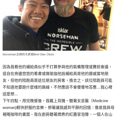
Norseman主辦的大家長Bent Olav Olsen
因為我看他的補給員似乎不打算參與他的裝備整理或賽前會議，
逕自在旁邊悠悠的看書或做瑜伽他說補給員是他的挪威當地朋
友，但他的陪跑員是這位朋友的房客，換言之，該位陪跑員可能
不知道他要跑什麼樣的路線，不然應該不會傻傻地答應…我心裡
這麼想…
下午四點，用完晚餐後，我戴上耳機，聽著女巫醫（Medicine
woman)輕快舒服的音樂，想著讓我感到平靜的回憶：像是我與母
親喝咖啡的畫面、我在廚房聽著燜煮的紅醬冒泡聲、一個人在山