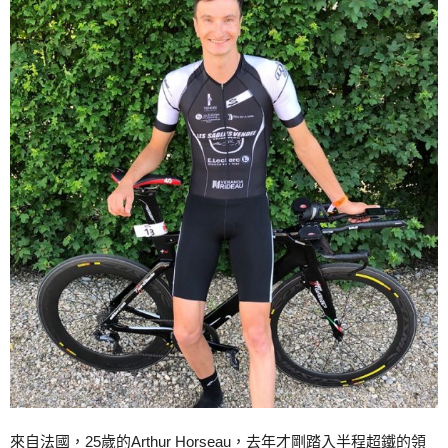
來自法國，25歲的Arthur Horseau，去年才剛踏入半程超鐵的領