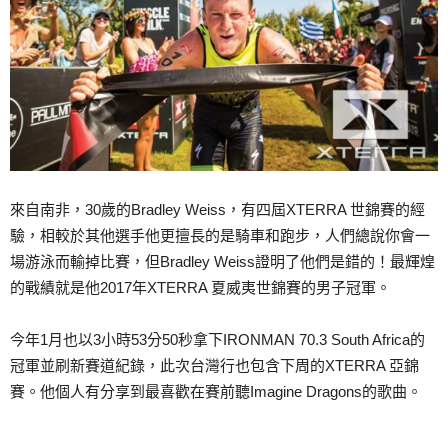
來自南非，30歲的Bradley Weiss，有
四屆XTERRA 世錦賽的經
驗，相較於其他選手他更擅長的是騎車和跑步，人們總說你會一
場游泳而輸掉比賽，但Bradley Weiss證明了他們是錯的！最輝煌
的戰績就是他2017年XTERRA 夏威夷世錦賽的男子冠軍。
今年1月也以3小時53分50秒拿下
I
RONMAN
70.3 South Africa的
冠軍並刷新賽道紀錄，此次台灣行也包含下周的XTERRA 亞錦
賽。
他個人有分享到最喜歡在賽前聽
Imagine Dragons的歌曲。