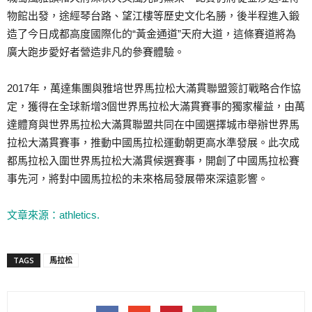
物館出發，途經琴台路、望江樓等歷史文化名勝，後半程進入鍛
造了今日成都高度國際化的“黃金通道”天府大道，這條賽道將為
廣大跑步愛好者營造非凡的參賽體驗。
2017年，萬達集團與雅培世界馬拉松大滿貫聯盟簽訂戰略合作協
定，獲得在全球新增3個世界馬拉松大滿貫賽事的獨家權益，由萬
達體育與世界馬拉松大滿貫聯盟共同在中國選擇城市舉辦世界馬
拉松大滿貫賽事，推動中國馬拉松運動朝更高水準發展。此次成
都馬拉松入圍世界馬拉松大滿貫候選賽事，開創了中國馬拉松賽
事先河，將對中國馬拉松的未來格局發展帶來深遠影響。
文章來源：athletics.
TAGS
馬拉松