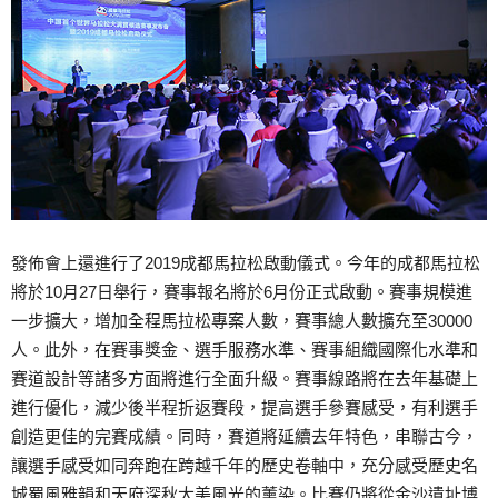
發佈會上還進行了2019成都馬拉松啟動儀式。今年的成都馬拉松
將於10月27日舉行，賽事報名將於6月份正式啟動。賽事規模進
一步擴大，增加全程馬拉松專案人數，賽事總人數擴充至30000
人。此外，在賽事獎金、選手服務水準、賽事組織國際化水準和
賽道設計等諸多方面將進行全面升級。賽事線路將在去年基礎上
進行優化，減少後半程折返賽段，提高選手參賽感受，有利選手
創造更佳的完賽成績。同時，賽道將延續去年特色，串聯古今，
讓選手感受如同奔跑在跨越千年的歷史卷軸中，充分感受歷史名
城蜀風雅韻和天府深秋大美風光的薰染。比賽仍將從金沙遺址博