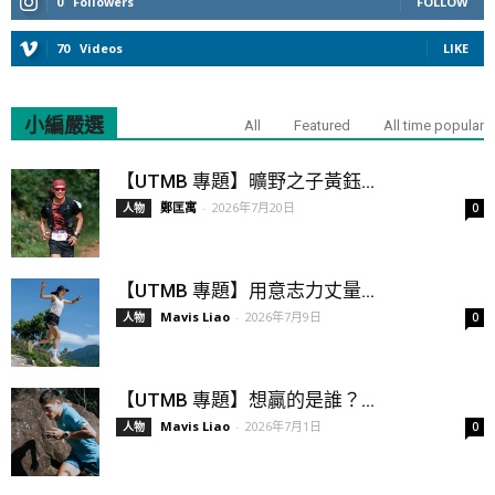
0
Followers
FOLLOW
70
Videos
LIKE
小編嚴選
All
Featured
All time popular
【UTMB 專題】曠野之子黃鈺...
鄭匡寓
-
2026年7月20日
人物
0
【UTMB 專題】用意志力丈量...
Mavis Liao
-
2026年7月9日
人物
0
【UTMB 專題】想贏的是誰？...
Mavis Liao
-
2026年7月1日
人物
0