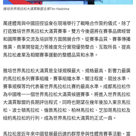
雅培世界馬拉松大滿貫聯盟主席Tim Hadzima
萬達體育與中國田徑協會在現場舉行了戰略合作簽約儀式，除了
打造雅培世界馬拉松大滿貫賽事，雙方今後還將在賽事品牌經營
和國際賽事交流及培訓等方面開展合作，從賽事品質、賽事傳播
推廣、商業開發能力等維度充分實現優勢整合、互取所長，提高
馬拉松產業及相關賽事運動的整體品質和水準。
雅培世界馬拉松大滿貫是全球規模最大、規格最高、影響力最廣
的馬拉松系列賽事組織，賽事組織水準、關注程度、競技水準、
賽事規模等均代表著世界馬拉松比賽的最高水準。成都馬拉松作
為中國唯一一個世界馬拉松大滿貫候選賽事，將進入世界馬拉松
大滿貫聯盟的長期評估程式，同時也期望在幾年後加入東京馬拉
松、波士頓馬拉松、倫敦馬拉松、柏林馬拉松、芝加哥馬拉松及
紐約馬拉松的行列，成為世界馬拉松大滿貫的正式一員。
馬拉松是近年來中國發展最迅速的群眾參與性體育賽事活動，當