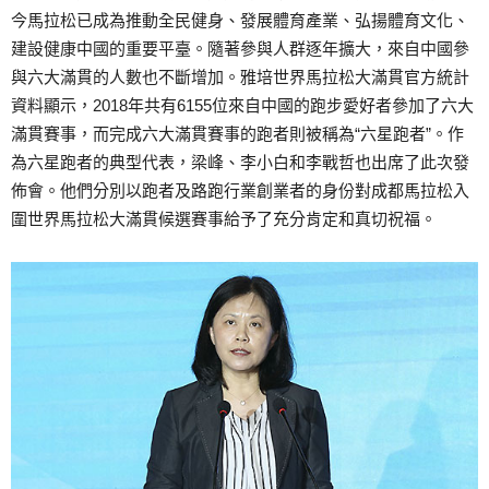
今馬拉松已成為推動全民健身、發展體育產業、弘揚體育文化、
建設健康中國的重要平臺。隨著參與人群逐年擴大，來自中國參
與六大滿貫的人數也不斷增加。雅培世界馬拉松大滿貫官方統計
資料顯示，2018年共有6155位來自中國的跑步愛好者參加了六大
滿貫賽事，而完成六大滿貫賽事的跑者則被稱為“六星跑者”。作
為六星跑者的典型代表，梁峰、李小白和李戰哲也出席了此次發
佈會。他們分別以跑者及路跑行業創業者的身份對成都馬拉松入
圍世界馬拉松大滿貫候選賽事給予了充分肯定和真切祝福。