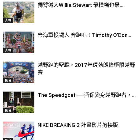
獨臂鐵人Willie Stewart 最糟糕也最...
人物
棄海軍投鐵人 奔跑吧！Timothy O’Don...
人物
越野跑的聖殿，2017年環勃朗峰極限越野
賽
影音
The Speedgoat ──酒保變身越野跑者，...
影音
NIKE BREAKING 2 計畫影片剪接版