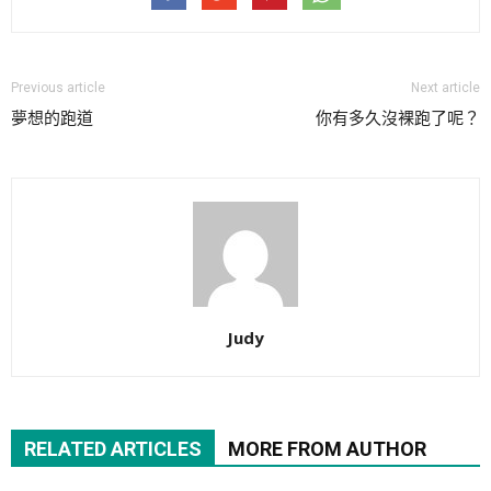
Previous article
Next article
夢想的跑道
你有多久沒裸跑了呢？
Judy
RELATED ARTICLES
MORE FROM AUTHOR