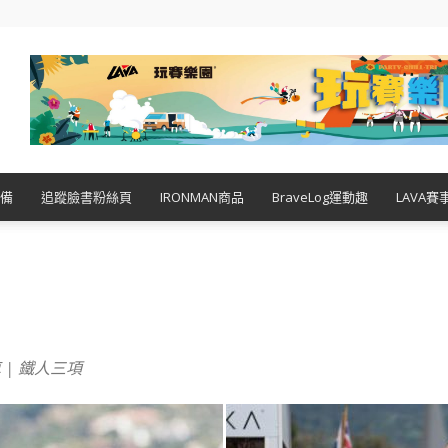
備
追蹤臉書粉絲頁
IRONMAN商品
BraveLog運動趣
LAVA賽
車 | 鐵人三項