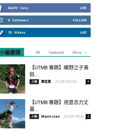
66,672
Fans
LIKE
0
Followers
FOLLOW
70
Videos
LIKE
小編嚴選
All
Featured
More
【UTMB 專題】曠野之子黃
鈺...
鄭匡寓
-
2026年7月20日
人物
0
【UTMB 專題】用意志力丈
量...
Mavis Liao
-
2026年7月9日
人物
0