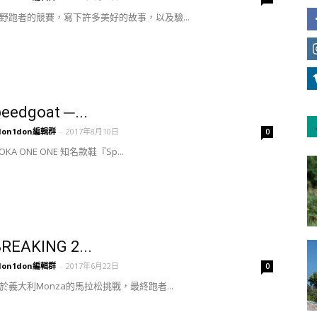
野跑者的競賽，寫下許多美好的故事，以及驗...
eedgoat ─...
don1don編輯群
-
2017年8月10日
0
KA ONE ONE 知名款鞋『Sp...
REAKING 2...
don1don編輯群
-
2017年6月22日
0
於義大利Monza的馬拉松挑戰，最終跑者...