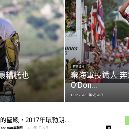
推薦影片
t 最糟糕也
棄海軍投鐵人 奔跑
O’Don...
Li Er
-
2019年5月20日
的聖殿，2017年環勃朗...
don1don編輯群
-
2017年9月29日
0