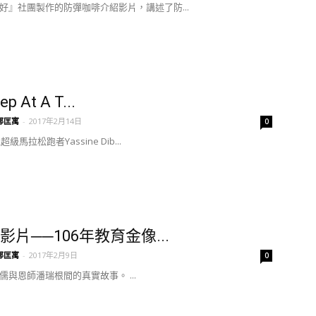
好』社團製作的防彈咖啡介紹影片，講述了防...
ep At A T...
鄭匡寓
-
2017年2月14日
0
超級馬拉松跑者Yassine Dib...
影片──106年教育金像...
鄭匡寓
-
2017年2月9日
0
儒與恩師潘瑞根間的真實故事。 ...