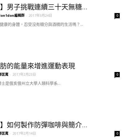
】男子挑戰連續三十天無糖...
don1don編輯群
-
2017年3月24日
0
健康的身體，忍受沒有糖分與酒精的生活嗎？...
肪的能量來增進運動表現
鄭匡寓
-
2017年2月23日
0
lek博士是俄亥俄州立大學人類科學系...
】如何製作防彈咖啡與簡介...
鄭匡寓
-
2017年2月14日
0