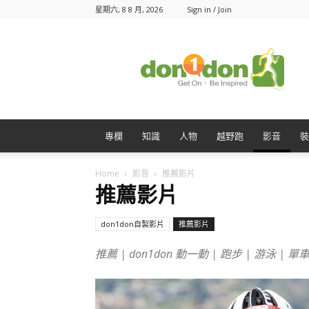
星期六, 8 8 月, 2026
Sign in / Join
Don1Don
動
一
動
專欄
知識
人物
越野跑
影音
裝
Home
影音
推薦影片
推薦影片
don1don自製影片
推薦影片
推薦 | don1don 動一動 | 跑步 | 游泳 | 單