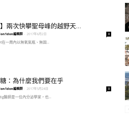
】兩次快攀聖母峰的越野天...
don1don編輯群
-
2017年6月2日
0
Jornet在一周內以無氧氣瓶、無固...
糖：為什麼我們要在乎
don1don編輯群
-
2017年5月24日
0
Lustig醫師是一位內分泌學家，也...