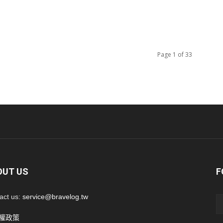
Page 1 of 33
OUT US
F
act us:
service@bravelog.tw
權政策