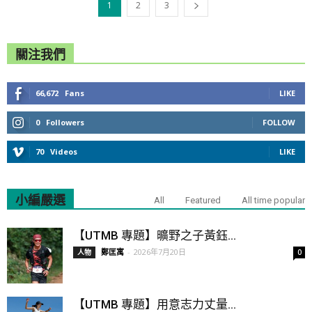
1
2
3
關注我們
66,672
Fans
LIKE
0
Followers
FOLLOW
70
Videos
LIKE
小編嚴選
All
Featured
All time popular
【UTMB 專題】曠野之子黃鈺...
鄭匡寓
-
2026年7月20日
人物
0
【UTMB 專題】用意志力丈量...