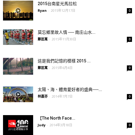
2015台南星光馬拉松
Ryan
-
2015年12月17日
0
莫忘鄉里故人情 ── 南庄山水...
鄭匡寓
-
2015年11月30日
0
這是我們記憶的模樣 2015 ...
鄭匡寓
-
2015年6月4日
0
太陽、海、體育愛好者的盛典──...
林嘉芬
-
2014年7月7日
0
【The North Face...
Judy
-
2014年3月18日
0