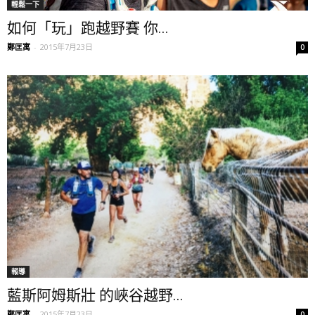
輕鬆一下
如何「玩」跑越野賽 你...
鄭匡寓
-
2015年7月23日
0
報導
藍斯阿姆斯壯 的峽谷越野...
鄭匡寓
-
2015年7月23日
0