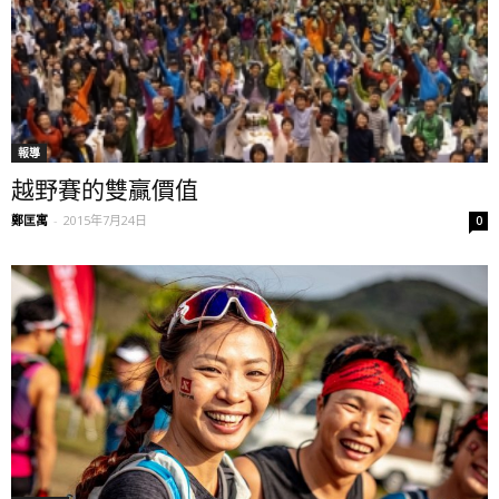
報導
越野賽的雙贏價值
鄭匡寓
-
2015年7月24日
0