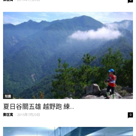
知識
夏日谷關五雄 越野跑 練...
鄭匡寓
-
2015年7月23日
0