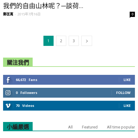
我們的自由山林呢？─談荷...
鄭匡寓
-
2015年7月16日
0
1
2
3
關注我們
66,672
Fans
LIKE
0
Followers
FOLLOW
70
Videos
LIKE
小編嚴選
All
Featured
All time popular