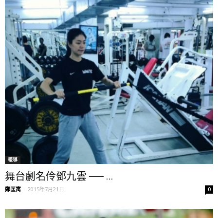
報導
舞台劇名伶鄧九雲 ── ...
鄭匡寓
-
2015年7月21日
0