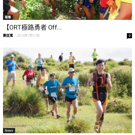
報導
【ORT極路勇者 Off...
鄭匡寓
-
2015年7月17日
0
News