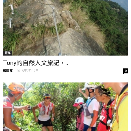
報導
Tony的自然人文旅記，...
鄭匡寓
-
2015年7月17日
0