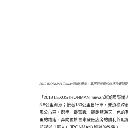
2019 IRONMAN Taiwan適逢5周年，重回到美麗的嵵裡沙灘開
「2019 LEXUS IRONMAN Taiwa
3.8公里海泳；接著180公里自行車，賽道橫
馬公市區，選手一邊奮戰一邊飽覽海天一色的菊
里的路跑，奔向位於喜來登飯店旁的勝利終點線
能冠以「鐵人」(IRONMAN) 稱號的殊榮。