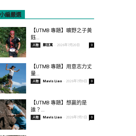
小編嚴選
All
Featured
More
【UTMB 專題】曠野之子黃
鈺...
鄭匡寓
-
2026年7月20日
人物
0
【UTMB 專題】用意志力丈
量...
Mavis Liao
-
2026年7月9日
人物
0
【UTMB 專題】想贏的是
誰？...
Mavis Liao
-
2026年7月1日
人物
0