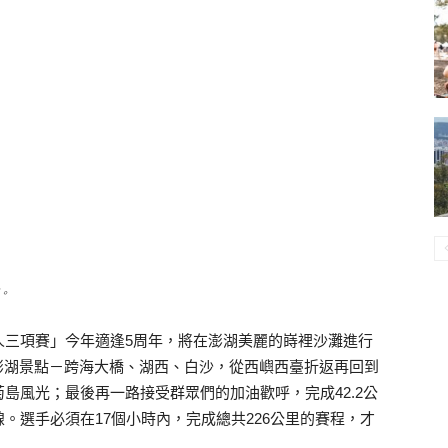
賽。
n澎湖國際鐵人三項賽」今年適逢5周年，將在澎湖美麗的嵵裡沙灘進行
跨澎湖景點－跨海大橋、湖西、白沙，從西嶼西臺折返再回到
島風光；最後再一路接受群眾們的加油歡呼，完成42.2公
。選手必須在17個小時內，完成總共226公里的賽程，才