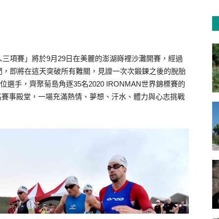
澎湖國際鐵人三項賽」將於9月29日在美麗的澎湖嵵裡沙灘開賽，經過
們，即將在這天突破所有難關，見證一次次鍛鍊之後的脫胎
選手，齊聚菊島角逐35名2020 IRONMAN世界錦標賽的
高賽事殿堂，一場充滿熱情、夢想、汗水、體力與心志挑戰