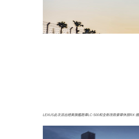
LEXUS此次派出絕美旗艦跑車LC-500和全新改款豪華休旅RX-擔