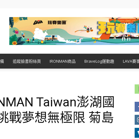
備
追蹤臉書粉絲頁
IRONMAN商品
BraveLog運動趣
LAVA賽
RONMAN Taiwan澎湖國
 挑戰夢想無極限 菊島