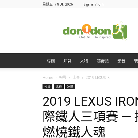
星期五, 7 8 月, 2026
Sign in / Join
Don1Don
動
一
動
專欄
知識
人物
越野跑
影音
裝
Home
報導
比賽
2019 LEXUS IR...
報導
比賽
焦點
2019 LEXUS I
際鐵人三項賽 —
燃燒鐵人魂