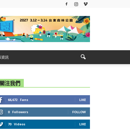
事資訊
關注我們
66,672
Fans
LIKE
0
Followers
FOLLOW
70
Videos
LIKE