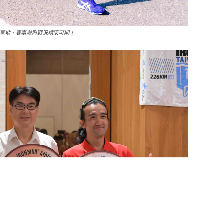
店旁草地，賽事激烈戰況精采可期！