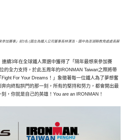
年最想來參加賽事」前3名 (圖左為鐵人公司董事長林澤浩、圖中為澎湖縣教育處處長蘇
人賽後，連續3年在全球鐵人票選中獲得了「隔年最想來參加賽
全力支持，於此五周年的IRONMAN Taiwan之際將帶
t For Your Dreams！」象徵著每一位鐵人為了夢想奮
到奔向終點拱門的那一刻，所有的堅持和努力，都會開出最
就是自己的英雄！You are an IRONMAN！