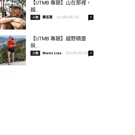
【UTMB 專題】山在那裡，
越...
鄭匡寓
-
2026年6月27日
人物
0
【UTMB 專題】越野精靈
侯...
Mavis Liao
-
2026年6月16日
人物
0