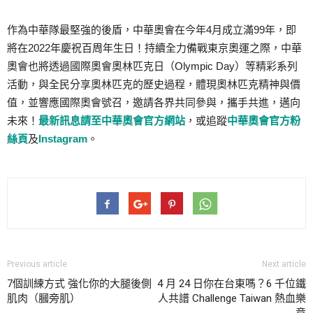
作為中華隊最堅強的後盾，中華奧會在今年4月成立滿99年，即
將在2022年慶祝百周年生日！持續全力備戰東京奧運之際，中華
奧會也將透過國際奧會奧林匹克日（Olympic Day）等精彩系列
活動，與全民分享奧林匹克的歷史過程，體現奧林匹克精神與價
值，並響應國際奧會號召，邀請各界共同參與，攜手共進，邁向
未來！
最新訊息請至中華奧會官方網站
，或追蹤
中華奧會官方粉
絲頁
及
Instagram
。
Previous article
Next article
7個訓練方式 強化你的大腿後側
4 月 24 日你在台東嗎？6 千位鐵
肌肉（膕旁肌）
人共譜 Challenge Taiwan 熱血樂
章