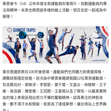
華奧會今（14）公布年度全新運動員形象照片，刻劃運動員的專
注與精神，未來也將透過多樣的線上活動，號召全民一起成為中
華隊！
東京奧運即將在100天後登場，運動員們也持續力拚奧運資格，
調整狀態穩定前進。這次由中華奧會邀請我國12位菁英運動員，
包含鄭兆村、郭婞淳、李智凱、雷千瑩、文姿云、林郁婷、王子
維、吳佳穎、陳奎儒、王冠閎、王星皓以及丁華恬，以最真實熱
血的場上表現呈現出努力不懈的奮戰精神，認真專注的神態背
後，數不清汗水和堅毅，就是為了達成夢想，讓台灣站上世界舞
台。