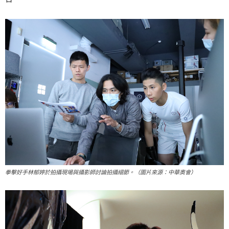
拳擊好手林郁婷於拍攝現場與攝影師討論拍攝細節。（圖片來源：中華奧會）