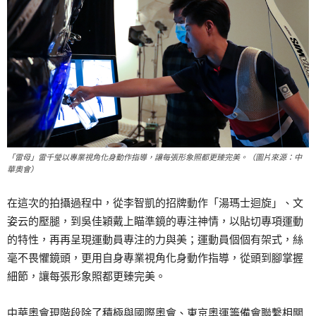
「雷母」雷千瑩以專業視角化身動作指導，讓每張形象照都更臻完美。（圖片來源：中
華奧會）
在這次的拍攝過程中，從李智凱的招牌動作「湯瑪士迴旋」、文
姿云的壓腿，到吳佳穎戴上瞄準鏡的專注神情，以貼切專項運動
的特性，再再呈現運動員專注的力與美；運動員個個有架式，絲
毫不畏懼鏡頭，更用自身專業視角化身動作指導，從頭到腳掌握
細節，讓每張形象照都更臻完美。
中華奧會現階段除了積極與國際奧會、東京奧運籌備會聯繫相關