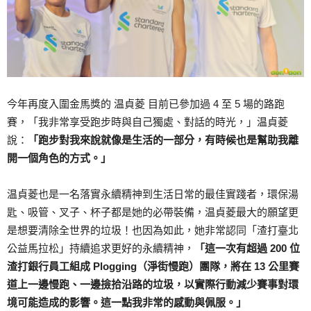
今年再度入圍金馬獎的 温貞菱 目前已參加過 4 至 5 場的路跑
賽，「我非常享受跑步時與自己獨處、對話的時光，」温貞菱
說：
「跑步對我來說就像是生活的一部分，有時候也是幫助我離
開一個角色的方式。」
温貞菱也是一名落實永續精神到生活日常的最佳實踐者，環保湯
匙、吸管、叉子、杯子都是她的必帶裝備，温貞菱最大的願望更
是想要清除全世界的垃圾！也因為如此，她非常認同「渣打臺北
公益馬拉松」持續追求更好的永續精神，
「這一次有超過 200 位
渣打銀行員工組成 Plogging（淨街慢跑）團隊，將在 13 公里賽
道上一邊慢跑、一邊撿拾沿路的垃圾，以實際行動減少賽事對環
境可能造成的影響。這一點我非常的感動與佩服。」