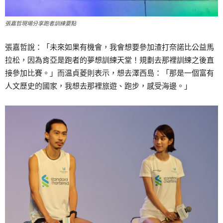
張嘉哲現場分享跑者訓練要點
張嘉哲說：「未來如果有機會，我會想要參加渣打奈諾比公益馬
拉松，因為肯亞是跑者的夢想訓練天堂！規劃去那裡訓練之後直
接參加比賽。」而温貞菱則表示，想去澤西島：「那是一個富有
人文歷史的國家，我想去那裡旅遊、跑步，感受海邊。」