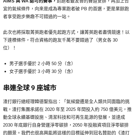
AIMS 與 WA 認可的賽事，
對跑者最友善的賽道安排，再加上合
宜的氣候條件，向來是成為專業跑者破 PB 的首選，更是業餘跑
者享受跑步樂趣不可錯過的一站。
此次也將採取菁英跑者優先起跑方式，讓菁英跑者盡情競速！以
下達標條件，符合資格的跑友千萬不要錯過了（男女各 30
位）！
男子選手優於 2 小時 50 分（含）
女子選手優於 3 小時 30 分（含）
串連全球 9 座城市
渣打銀行總經理韓德聖指出：「氣候變遷是全人類共同面臨的挑
戰，渣打集團承諾在 2020 年至 2025 年間投入約 750 億美元，推
動全球永續基礎設施、清潔科技和可再生能源的發展，並達成
2030 年底銀行自身營運淨零碳排，2050 年投融資項目淨零碳排
的願景。我們也很高興能將這樣的目標延伸到冠名贊助的《渣打