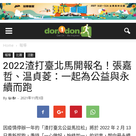
Home
報導
報導
比賽
活動
2022渣打臺北馬開報名！張嘉
哲、温貞菱：一起為公益與永
續而跑
By
Li Er
-
2021年11月3日
因疫情停辦一年的「渣打臺北公益馬拉松」將於 2022 年 2 月 13
日重新起跑，秉持「一心做好，始終如一」的初衷，朝向最永續