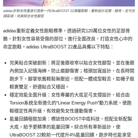
adidas針對女性量身打造新一代UltraBOOST 22旗艦跑鞋，重新設計足跟、腳背、足弓支
撐區域，完美契合女性腳型
adidas重新定義女性跑鞋標準，透過研究120萬位女性的足部骨
骼，針對女性容易受傷的部位，進行全面改良，打造女性心中的
命定跑鞋。adidas UltraBOOST 22產品具備以下特點：
完美貼合突破創新：將足後跟收窄以貼合女性腳型，並在後跟
內側加入記憶海綿，防止磨腳傷害；楦頭加寬設計，在長時間
跑步下，腳掌依舊輕鬆無壓迫，搭配一體成型鞋舌，如襪子般
輕裹雙足，舒適貼合又穩固。
穩定效能全面升級：女性專屬的大底足弓支撐設計，結合由
Torsion系統全新進化的“Linear Energy Push”動力系統，使跑
鞋穩定性再升級，有效避免女性運動傷害。
能量回饋極致加乘：標誌性BOOST中底科技，搭配全新配製
大底，給予更精準的能量回彈。綜合所有革新設計，使
UltraBOOST 22較前一代提升4%能量回饋，跑步時也能享受