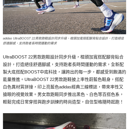
adidas UltraBOOST 22男款跑鞋設計同步升級，楦頭加寬搭配腳背貼合設計，打造絕佳
舒適腳感，支持跑者長時間運動的需求
UltraBOOST 22男款跑鞋設計同步升級，楦頭加寬搭配腳背貼合
設計，打造絕佳舒適腳感，支持跑者長時間運動的需求，全新配
製大底搭配BOOST中底科技，讓跨出的每一步，都感受到飽滿的
能量推進。UltraBOOST 22男款跑鞋披上率性蔚藍色鞋身，搭配
白色異材質拼接，印上亮藍色adidas經典三線標誌，帶來率性又
搶眼的視覺效果。男女款跑鞋同步推出黑色、白色等百搭色系，
輕鬆完成日常穿搭與跑步訓練的時尚造型，自信型格隨時起跑！