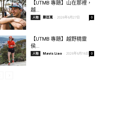
【UTMB 專題】山在那裡，
越...
鄭匡寓
-
2026年6月27日
人物
0
【UTMB 專題】越野精靈
侯...
Mavis Liao
-
2026年6月16日
人物
0