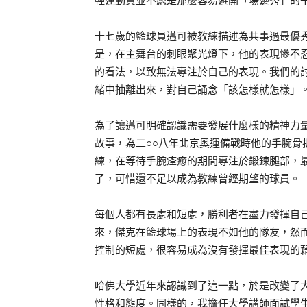
輕運動員並不總是那麼容易避開「場邊秀」的
十七歲的籃球員邁可被教練描述為共事過最優
是，在主舞台的刺眼聚光燈下，他的表現慘不
的看法，以致無法專注於自己的表現。我們的
緒中抽離出來，對自己誦念「該怎樣就怎樣」
為了讓邁可明確認識需要發展什麼樣的精神力量，我
故事，為二○○八年北京奧運備戰時他的手腕骨
練，在等待手腕痊癒的期間專注於鍛鍊腿部，
了，可惜還不足以成為教練曾經期望的球員。
每個人都有長處和短處，勝利者在盡力發揮自
來，傑克在籃球場上的表現不如他的隊友，然
控制的短處，很容易成為沒有發揮最佳表現的
哈佛大學近年來認識到了這一點，於是改變了
性格和態度。同樣的，我擔任大學講師面試學