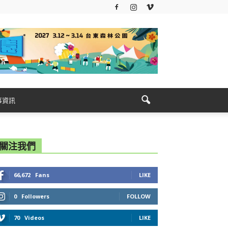
事資訊
關注我們
66,672
Fans
LIKE
0
Followers
FOLLOW
70
Videos
LIKE