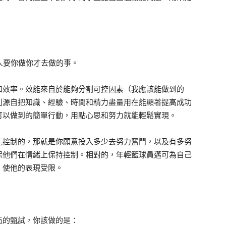
別人要你做你才去做的事。
和效率。效能來自於能夠分割可控因素（我應該能做到的
則源自把知識、經驗、時間和精力盡量用在能顯著提高成功
可以做到的簡單行動，用點心思和努力就能輕鬆實現。
能控制的，那就是你願意投入多少去努力奮鬥，以及有多努
保他們在情緒上保持控制。相對的，年輕籃球員邁可為自己
，使他的表現受限。
伍的甄試，你該做的是：