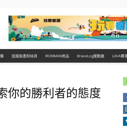
備
追蹤臉書粉絲頁
IRONMAN商品
BraveLog運動趣
LAVA賽
探索你的勝利者的態度