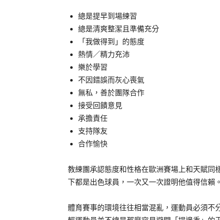
總是提早到場練習
總是清爽整潔且準備充分
「我做得到」的態度
熱情／精力充沛
樂於學習
不因錯誤而灰心喪氣
無私，善於團隊合作
接受回饋意見
承擔責任
支持隊友
合作愉快
教練團承認態度和性格在歐洲賽場上和天賦同
下都是出色球員，一次又一次證明他值得信賴
體育賽事的環境往往相當混亂，運動員必須不