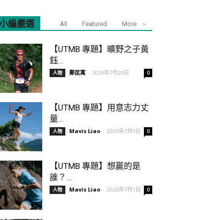
小編嚴選
All
Featured
More
【UTMB 專題】曠野之子黃
鈺...
鄭匡寓
-
2026年7月20日
人物
0
【UTMB 專題】用意志力丈
量...
Mavis Liao
-
2026年7月9日
人物
0
【UTMB 專題】想贏的是
誰？...
Mavis Liao
-
2026年7月1日
人物
0