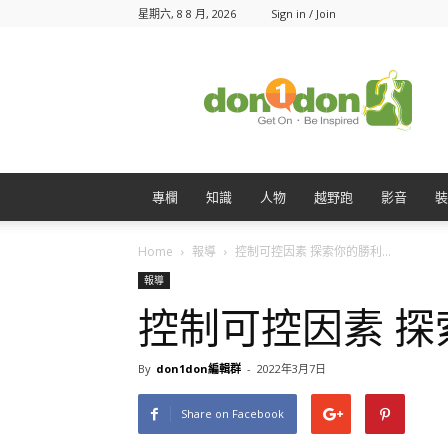
星期六, 8 8 月, 2026
Sign in / Join
Don1Don
動
一
動
專欄
知識
人物
越野跑
影音
裝
Home
報導
控制可控因素 探索你的勝利...
報導
控制可控因素 
By
don1don編輯群
-
2022年3月7日
Share on Facebook