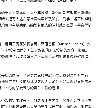
干擾，他們的焦點可能會被不能控制的東西打散。
秀的天才，當邁可進入成年隊時，對他的期望很高。遺憾的
忍睹。邁可太過在意比賽結果以及隊友、對手、觀眾和媒體
討論集中在幫助他消除對其他人的評判感到擔憂，學會從情
。
用了奧運泳將麥可．菲爾普斯（Michael Phelps）的
折。他控制局面的方法是忽視他無法控制的部分，繼續訓
最後贏得了八枚金牌。邁可這個年輕的籃球員後來確實進步
己長處的同時，也會努力克服短處。從比賽的某些方面看
而他所掌控的技能為球隊表現大大加分。如果你只看你無法
藉口。你的態度是你的責任，你的選擇。
大學部的招生政策，百分之五十看才能，另外百分之五十看
生時，會向這些申請入學的學生提出三個關鍵問題，用來揭