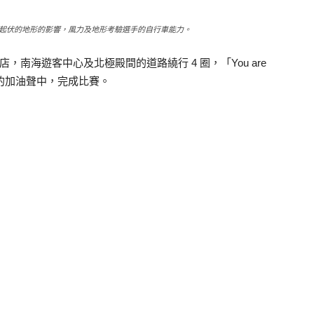
起伏的地形的影響，風力及地形考驗選手的自行車能力。
，南海遊客中心及北極殿間的道路繞行 4 圈，「You are
情的加油聲中，完成比賽。