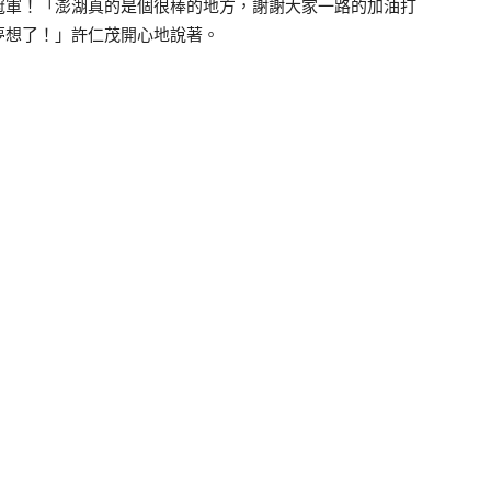
冠軍！「澎湖真的是個很棒的地方，謝謝大家一路的加油打
夢想了！」許仁茂開心地說著。