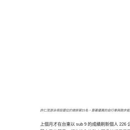
許仁茂游泳項目還位於總排第15名，靠著優異的自行車與跑步
上個月才在台東以 sub 9 的成績刷新個人 2