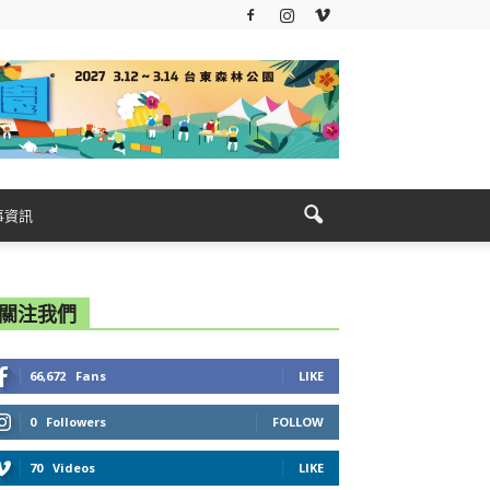
事資訊
關注我們
66,672
Fans
LIKE
0
Followers
FOLLOW
70
Videos
LIKE