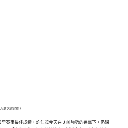
能力拿下總冠軍！
26 公里賽事最佳成績，許仁茂今天在 J 帥強勢的追擊下，仍踩