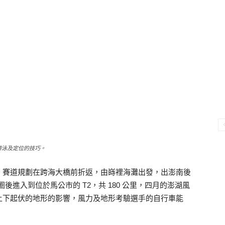
的游泳及定位的技巧。
，賽道規劃在跨海大橋前折返，由嵵裡海灘出發，出澎南後
3 圈後進入到位於馬公市的 T2，共 180 公里，四月的澎湖風
上下起伏的地形的影響，風力及地形考驗選手的自行車能