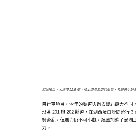
游泳項目，水溫僅 22.5 度，加上海流及浪的影響，考驗選手
自行車項目，今年的賽道與過去幾屆最大不同
沿著 201 與 202 縣道，在湖西及白沙間繞行 
勢紊亂，但風力仍不可小覷，繞圈加遽了澎湖
力。