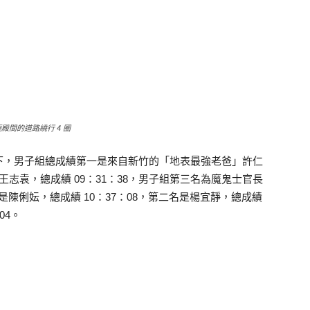
殿間的道路繞行 4 圈
下，男子組總成績第一是來自新竹的「地表最強老爸」許仁
 帥王志袁，總成績 09：31：38，男子組第三名為魔鬼士官長
一是陳俐妘，總成績 10：37：08，第二名是楊宜靜，總成績
04。