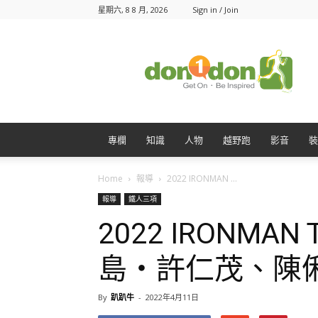
星期六, 8 8 月, 2026
Sign in / Join
Don1Don
動
一
動
專欄
知識
人物
越野跑
影音
裝
Home
報導
2022 IRONMAN ...
報導
鐵人三項
2022 IRONMA
島‧許仁茂、陳
By
趴趴牛
-
2022年4月11日