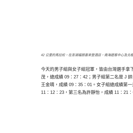
42 公里的馬拉松，在澎湖福朋喜來登酒店，南海遊客中心及北極
今天的男子組與女子組冠軍，皆由台灣選手拿
茂，總成績 09：27：42；男子組第二名是 J
王金晴，成績 09：35：01。女子組總成績第
11：12：23，第三名為許靜怡，成績 11：21：