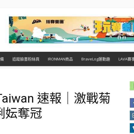
備
追蹤臉書粉絲頁
IRONMAN商品
BraveLog運動趣
LAVA賽
N Taiwan 速報｜激戰菊
俐妘奪冠