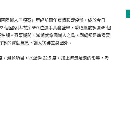
 Taiwan 澎湖國際鐵人三項賽」歷經前兩年疫情影響停辦，終於今日
 個國家共將近 550 位選手共襄盛舉，爭取總數多達45 個
ip 世界錦標參賽名額。賽事期間，澎湖就像個鐵人之島，到處都是準備要
多了許多的運動氣息，讓人彷彿置身國外。
6 度，游泳項目，水溫僅 22.5 度，加上海流及浪的影響，考