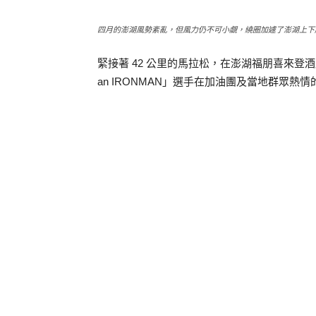
四月的澎湖風勢紊亂，但風力仍不可小覷，繞圈加遽了澎湖上下
緊接著 42 公里的馬拉松，在澎湖福朋喜來登酒店
an IRONMAN」選手在加油團及當地群眾熱