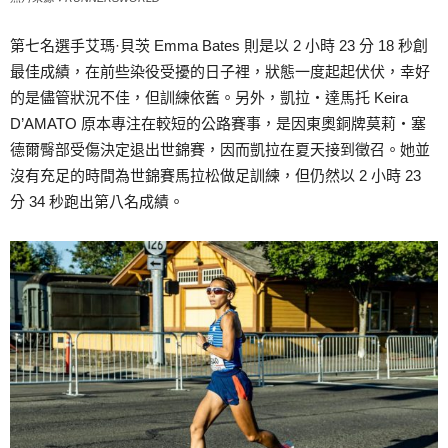
第七名選手艾瑪·貝茨 Emma Bates 則是以 2 小時 23 分 18 秒創
最佳成績，在前些染役受擾的日子裡，狀態一度起起伏伏，幸好
的是儘管狀況不佳，但訓練依舊。另外，凱拉‧達馬托 Keira
D’AMATO 原本專注在較短的公路賽事，是因東奧銅牌莫莉‧塞
德爾臀部受傷決定退出世錦賽，因而凱拉在夏天接到徵召。她並
沒有充足的時間為世錦賽馬拉松做足訓練，但仍然以 2 小時 23
分 34 秒跑出第八名成績。