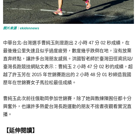
照片來源：ekidennews
中華台北-台灣選手曹純玉則是跑出 2 小時 47 分 02 秒成績，在
最後幾公里失速且似乎過度疲勞，數度幾乎跌倒在地，沒有放棄
直奔終點，讓許多台灣朋友感佩。洪國智老師於臺灣田徑資訊站/
臺灣長跑競技網貼文表示：曹純玉 2 小時 47 分 02 秒的成績，超
越了許玉芳在 2015 年世錦賽跑出的 2 小時 48 分 01 秒締造我國
歷年在世錦賽女子馬拉松最佳成績。
曹純玉此次前往俄勒岡參加世錦賽，除了她與教練陳囿任都十分
興奮外，也讓許多熱愛台灣長跑運動的朋友不捨晝夜觀看實況直
播。
【延伸閱讀】