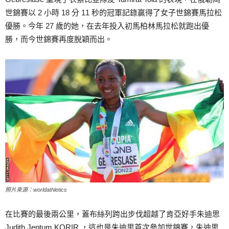
世錦賽以 2 小時 18 分 11 秒的冠軍記錄贏得了女子世錦賽馬拉松
優勝。今年 27 歲的她，在去年投入初馬柏林馬拉松就跑出優
勝，而今世錦賽再度脫穎而出。
照片來源：worldathletics
在比賽的最後兩公里，蓋布絲列跨出步伐超越了肯亞好手朱迪思
Judith Jeptum KORIR ，這也是朱迪思首次參加世錦賽，朱迪思