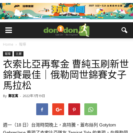
Home
報導
報導
比賽
衣索比亞再奪金 曹純玉刷新世
錦賽最佳｜俄勒岡世錦賽女子
馬拉松
By
鄭匡寓
-
2022年7月19日
週一（18 日）台灣時間晚上，高特騰‧蓋布絲列 Gotytom
Gebreslase 重現了衣索比亞隊友 Tamirat Tola 的表現，在俄勒岡