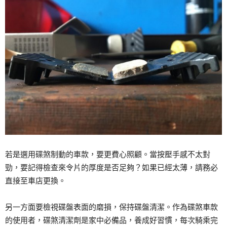
若是選用碟煞制動的車款，要更費心照顧。當按壓手感不太對
勁，要記得檢查來令片的厚度是否足夠？如果已經太薄，請務必
直接至車店更換。
另一方面要檢視碟盤表面的磨損，保持碟盤清潔。作為碟煞車款
的使用者，碟煞清潔劑是家中必備品，養成好習慣，每次騎乘完