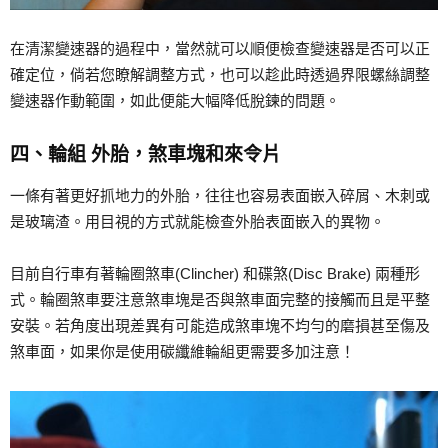
在清潔變速器的過程中，當然就可以順便檢查變速器是否可以正
確定位，倘若您瞭解調整方式，也可以趁此時透過界限螺絲調整
變速器作動範圍，如此便能大幅降低脫鍊的問題。
四、輪組 外胎，煞車塊和來令片
一條有著更好抓地力的外胎，往往也容易表面嵌入碎屑、木刺或
是玻璃渣。用目視的方式就能檢查外胎表面嵌入的異物。
目前自行車有著輪圈煞車(Clincher) 和碟煞(Disc Brake) 兩種形
式。輪圈煞車要注意煞車塊是否與煞車面完整的接觸而且是平整
安裝。若角度出現差異有可能造成煞車塊不均勻的磨損甚至傷及
煞車面，如果你是使用碳纖維輪組更需要多加注意！