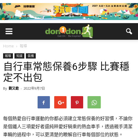
Home
報導
報導
知識
裝備
自行車常態保養6步驟 比賽穩
定不出包
By
劉又銓
-
2022年9月7日
每個熱愛自行車運動的你都必須建立常態保養的好習慣，不論你
是個鐵人三項愛好者還純粹愛好騎乘的熱血車手，透過親手清潔
車輛的過程中，可以更清楚的瞭解自行車每個部位的狀態。