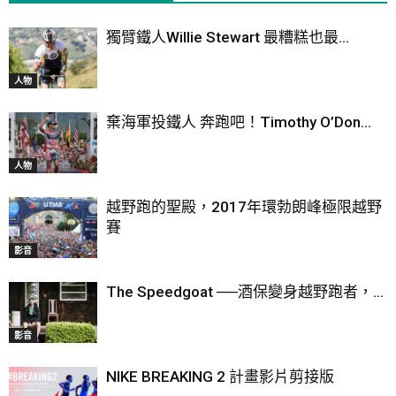
獨臂鐵人Willie Stewart 最糟糕也最...
人物
棄海軍投鐵人 奔跑吧！Timothy O’Don...
人物
越野跑的聖殿，2017年環勃朗峰極限越野
賽
影音
The Speedgoat ──酒保變身越野跑者，...
影音
NIKE BREAKING 2 計畫影片剪接版