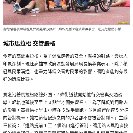
輪椅組選手與陪跑員於賽後開心合影，期盼有越來越多賽事單位一起支持運動平權
城市馬拉松 交管嚴格
今年的高雄馬拉松，為了保障跑者的安全，嚴格的封路，最讓人
印象深刻。現任高雄市政府運動發展局局長侯尊堯表示，除了積
極與民眾溝通，也盡力降低交管對民眾的影響，讓跑者能夠有最
好的環境比賽。
賽道沿著馬拉松路線外圍，2 條街道就開始進行交管與交通疏
導，輕軌也延後至早上 9 點半才開始營業，「為了降低對用路人
的影響，高雄馬提早 1 小時在 5 點半開跑，並且設置配速 5 分速
的管制機車，讓在這個配速之前的跑者都不會被管制到。」主辦
單位說：「道路提前 1 至 2 個路口進行管制，讓用路人與跑者接