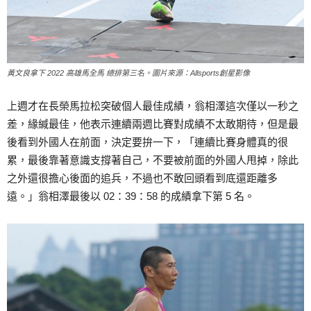
黃文良拿下 2022 高雄馬全馬 總排第三名。圖片來源：Allsports創星影像
上週才在長榮馬拉松突破個人最佳成績，翁相澤這次僅以一秒之
差，緣緘最佳，他表示連續兩週比賽對成績不太敢期待，但是最
後看到外國人在前面，決定要拚一下，「連續比賽身體真的很
累，最後靠著意識支撐著自己，不要被前面的外國人甩掉，除此
之外還很擔心後面的追兵，不過也不敢回頭看到底還距離多
遠。」翁相澤最後以 02：39：58 的成績拿下第 5 名。