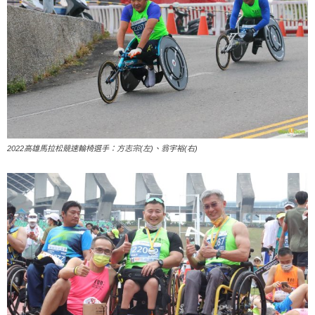
2022高雄馬拉松競速輪椅選手：方志宗(左)、翁宇裕(右)