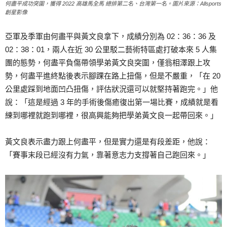
何盡平成功突圍，獲得 2022 高雄馬全馬 總排第二名、台灣第一名。圖片來源：Allsports
創星影像
亞軍及季軍由何盡平與黃文良拿下，成績分別為 02：36：36 及
02：38：01，兩人在近 30 公里駁二藝術特區處打破本來 5 人集
團的態勢，何盡平負傷帶領學弟黃文良突圍，僅翁相澤跟上攻
勢，何盡平進終點後表示腳踝在路上扭傷，但是不嚴重，「在 20
公里處踩到地面凹凸扭傷，評估狀況還可以就堅持著跑完。」他
說：「這是經過 3 年的手術後傷癒復出第一場比賽，成績就是看
練到哪裡就跑到哪裡，很高興能夠把學弟黃文良一起帶回來。」
黃文良表示盡力跟上何盡平，但是實力還是有段差距，他說：
「賽事末段已經沒有力氣，靠著意志力支撐著自己跑回來。」