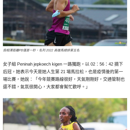
翁相澤距離PB僅差一秒，名列 2022 高雄馬總排第五名
女子組 Peninah jepkoech kigen 一路獨跑，以 02：56：42 摘下
后冠，她表示今天是她人生第 21 場馬拉松，也是疫情後的第一
場比賽，她說：「今年競賽路線很好，天氣剛剛好，交通管制也
還不錯，氣氛很開心，大家都會幫忙歡呼。」