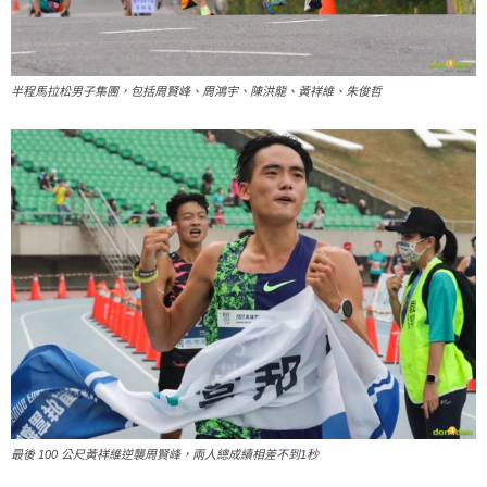
半程馬拉松男子集團，包括周賢峰、周鴻宇、陳洪龍、黃祥維、朱俊哲
最後 100 公尺黃祥維逆襲周賢峰，兩人總成績相差不到1秒