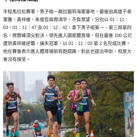
半程馬拉松賽事，男子組一路拉鋸到海軍基地，最後由高雄子弟
軍團，黃祥維，朱俊哲與周鴻宇，不負眾望，分別以 01：11：
03，01：11：47 及 01：12：42，拿下男子組第一、第三與第四
名。周賢峰頂尖對決，領先進入國家體育場，但在最後 100 公尺
遭到黃祥維逆襲，痛失冠軍，以 01：11：03 第 2 名完成比賽，
他在賽後表示進入體育場前有跑錯路，對此也提出申訴，但是大
會沒有接受。