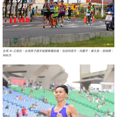
全馬 30 公里前，台灣男子選手組著集團前進，包括林旻杰、何盡平、黃文良、翁相擇、
林秋杰