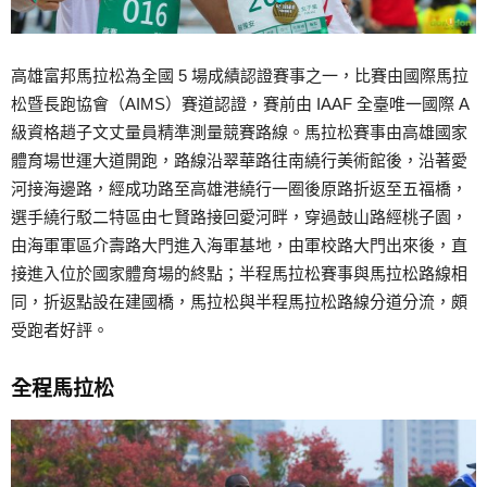
高雄富邦馬拉松為全國 5 場成績認證賽事之一，比賽由國際馬拉
松暨長跑協會（AIMS）賽道認證，賽前由 IAAF 全臺唯一國際 A
級資格趙子文丈量員精準測量競賽路線。馬拉松賽事由高雄國家
體育場世運大道開跑，路線沿翠華路往南繞行美術館後，沿著愛
河接海邊路，經成功路至高雄港繞行一圈後原路折返至五福橋，
選手繞行駁二特區由七賢路接回愛河畔，穿過鼓山路經桃子園，
由海軍軍區介壽路大門進入海軍基地，由軍校路大門出來後，直
接進入位於國家體育場的終點；半程馬拉松賽事與馬拉松路線相
同，折返點設在建國橋，馬拉松與半程馬拉松路線分道分流，頗
受跑者好評。
全程馬拉松