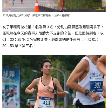
2022高雄馬女子半馬組，蘇鳳婷以賽養戰，以第一名完賽
女子半程馬拉松第 2 名及第 3 名，分別由羅珮慈及趙瑞娟拿下，
羅珮慈在今天的賽事末段體力不支跑的辛苦，但是堅持到底，以
01：30：25 第 2 名完成比賽，趙瑞娟則是後來居上，以 01：
30：53 拿下第三名。