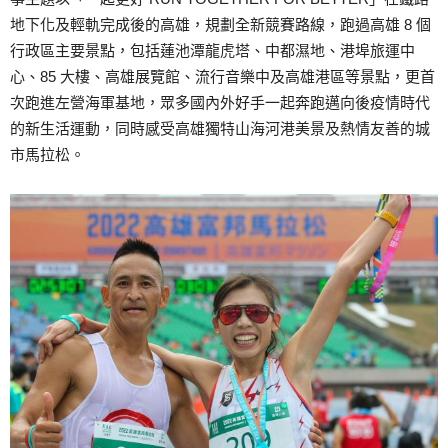
地下化及輕軌完成後的高雄，規劃全新競賽路線，跑過高雄 8 個
行政區主要景點，包括蓮池潭龍虎塔、中都濕地、港埠旅運中
心、85 大樓、高雄展覽館、流行音樂中及高雄港區等景點，更首
次跑進左營海軍基地，眾多國內外好手一起奔跑邁向後疫情時代
的新生活運動，同時感受高雄獨特山海河港美景及熱情友善的城
市馬拉松。