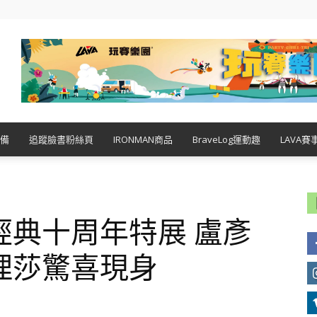
備
追蹤臉書粉絲頁
IRONMAN商品
BraveLog運動趣
LAVA賽
 致敬經典十周年特展 盧彥
理莎驚喜現身