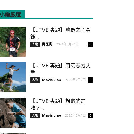
小編嚴選
All
Featured
More
【UTMB 專題】曠野之子黃
鈺...
鄭匡寓
-
2026年7月20日
人物
0
【UTMB 專題】用意志力丈
量...
Mavis Liao
-
2026年7月9日
人物
0
【UTMB 專題】想贏的是
誰？...
Mavis Liao
-
2026年7月1日
人物
0