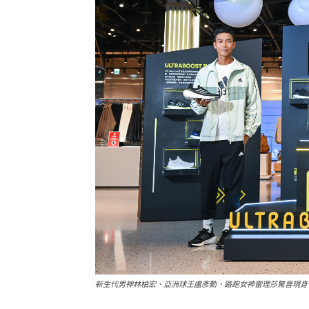
新生代男神林柏宏、亞洲球王盧彥勳、路跑女神雷理莎驚喜現身《Ul