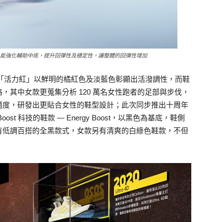
X型轉為U型，能強化輔助中底，提升回彈性及穩定性，讓整體的回彈性增加
多款配色，主打款「活力紅」以鮮明的橘紅色及淡藍色彰顯出活潑調性，而鞋
典風格，其中女款更蒐集分析 120 萬名女性跑者的足部與步伐，
適度，研發出更貼合女性的鞋型設計；此次同步推出十周年
t 科技的鞋款 — Energy Boost，以黑色為基底，鞋側
有低調百搭的全黑款式，女款另有清爽的白綠色鞋款，不但