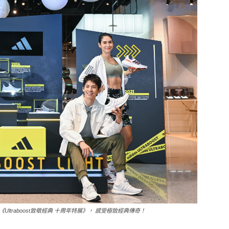
traboost致敬經典 十周年特展》， 感受極致經典傳奇！