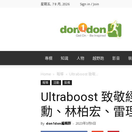
星期五, 7 8 月, 2026
Sign in / Join
Don1Don
動
一
動
專欄
知識
人物
越野跑
影音
裝
Home
報導
Ultraboost 致敬...
報導
活動
裝備
Ultraboost
勳、林柏宏、雷
By
don1don編輯群
-
2023年3月9日