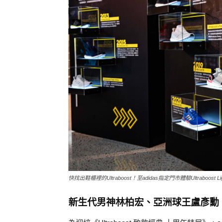
快找出鞋櫃裡的Ultraboost！至adidas指定門市體驗Ultraboost L
新生代男神林柏宏、亞洲球王盧彥