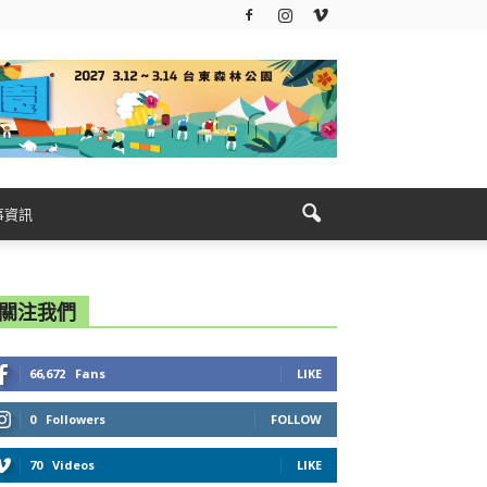
事資訊
關注我們
66,672
Fans
LIKE
0
Followers
FOLLOW
70
Videos
LIKE