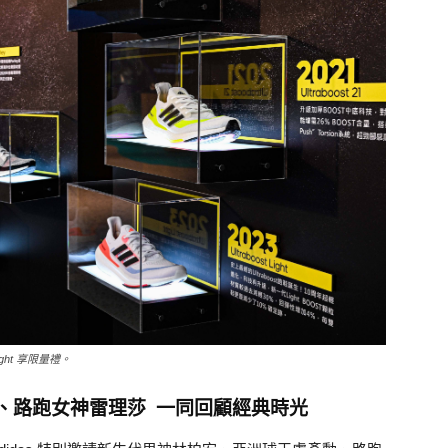
ight 享限量禮。
勳、路跑女神雷理莎
一同回顧經典時光