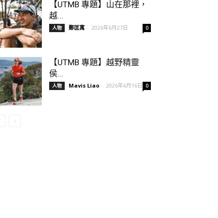
【UTMB 專題】山在那裡，
越...
鄭匡寓
-
2026年6月27日
人物
0
【UTMB 專題】越野精靈
侯...
Mavis Liao
-
2026年6月16日
人物
0