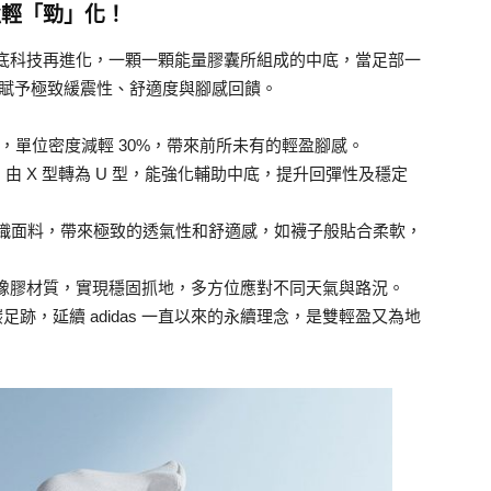
t超強輕「勁」化！
典 BOOST 中底科技再進化，一顆一顆能量膠囊所組成的中底，當足部一
，賦予極致緩震性、舒適度與腳感回饋​。
T 重量，單位密度減輕 30%，帶來前所未有的輕盈腳感。
形狀，由 X 型轉為 U 型，能強化輔助中底，提升回彈性及穩定
NIT+ 針織面料，帶來極致的透氣性和舒適感，如襪子般貼合柔軟，
的高性能橡膠材質，實現穩固抓地，多方位應對不同天氣與路況。
足跡，延續 adidas 一直以來的永續理念，是雙輕盈又為地