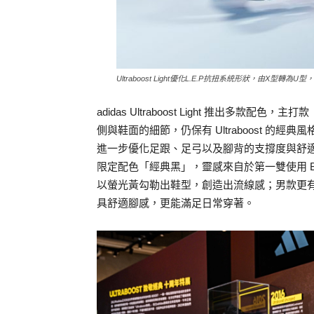
Ultraboost Light優化L.E.P抗扭系統形狀，由
adidas Ultraboost Light 推出
側與鞋面的細節，仍保有 Ultraboost 的經
進一步優化足跟、足弓以及腳背的支撐度與舒
限定配色「經典黑」，靈感來自於第一雙使用 Boos
以螢光黃勾勒出鞋型，創造出流線感；男款更
具舒適腳感，更能滿足日常穿著。