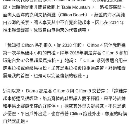
感，當時他從南非開普敦跑上 Table Mountain ，一路視野廣闊、
面向大西洋的克利夫頓海灘（Clifton Beach），蔚藍的海水與純
白沙灘的美景，讓人享受其中不自覺奔馳起來。因此在 2014 年
推出輕量緩震、象徵自由無拘束的代表跑鞋。
「我知道 Clifton 系列很久，從 2018 年起， Clifton 4 陪伴我跑進
第一次半馬破兩小時的門檻。隔年 2019年則是穿著 Clifton 5 參加
環跑台北67公里超級馬拉松。」她說：「 Clifton 系列很適合用來
跑馬拉松或超級馬拉松，尤其是馬拉松後段相當痛苦，舒適和緩
震是我的首選，也是可以完全信賴的戰鞋。」
近期以來， Dama 都是著 Clifton 8 與 Clifton 9 交替穿：「跑鞋穿
起來舒適又很輕盈，略為寬楦的鞋型讓人愛不釋腳，是平時訓練
和半馬比賽最常穿的好夥伴。」探究其外型與舒適感，不只是跑
步優選，平日戶外出遊，也會帶著 Clifton 跑鞋外出，想跑的時候
自然就能跑。