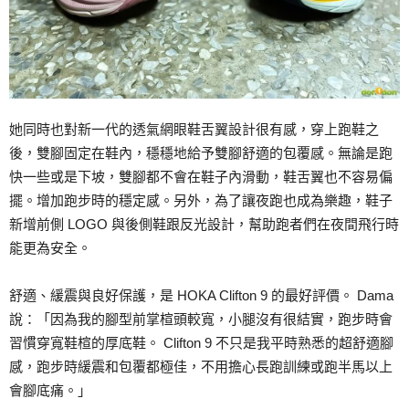
她同時也對新一代的透氣網眼鞋舌翼設計很有感，穿上跑鞋之
後，雙腳固定在鞋內，穩穩地給予雙腳舒適的包覆感。無論是跑
快一些或是下坡，雙腳都不會在鞋子內滑動，鞋舌翼也不容易偏
擺。增加跑步時的穩定感。另外，為了讓夜跑也成為樂趣，鞋子
新增前側 LOGO 與後側鞋跟反光設計，幫助跑者們在夜間飛行時
能更為安全。
舒適、緩震與良好保護，是 HOKA Clifton 9 的最好評價。 Dama
說：「因為我的腳型前掌楦頭較寬，小腿沒有很結實，跑步時會
習慣穿寬鞋楦的厚底鞋。 Clifton 9 不只是我平時熟悉的超舒適腳
感，跑步時緩震和包覆都極佳，不用擔心長跑訓練或跑半馬以上
會腳底痛。」