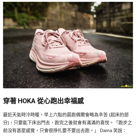
穿著 HOKA 從心跑出幸福感
最近天氣時冷時暖，早上六點的晨跑偶爾會略為辛苦 (起床的部
分)，只要能下床出門去，跑完之後就會有滿滿的喜悅。「跑步之
前沒有甚麼感覺，只會很掙扎要不要出去跑。」 Dama 笑說：