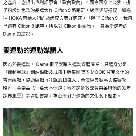
之甚詳，念得出毛利語原音『歐內歐內』。而今回穿上淡紫、桃
子粉設計色款的品牌大作 Clifton 9 路跑鞋，緩震與舒適感一如過
往 HOKA 帶給人們的熟悉感與美好跑感。「除了 Clifton 9 ，我自
己還有 Clifton 8 跑鞋，所以對 Clifton 很熟悉。」身為愛跑者的
Dama 如是說。
愛運動的運動媒體人
因為熱愛運動， Dama 很早就踏入運動媒體產業，具體身分是
『運動星球』網站編輯及城邦出版集團旗下 MOOK 莫克文化的
叢書編輯，協助編輯《狂飆的18鐵人：台灣經典賽事與備賽攻
略》、黃崇華《一萬天不休跑：地才跑步教練黃崇華與他的31年
跑界風雲》等運動書籍，為台灣耐力運動的文化寫下歷史。