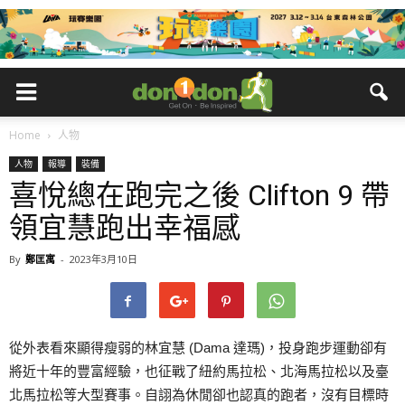
Home
人物
人物
報導
裝備
喜悅總在跑完之後 Clifton 9 帶
領宜慧跑出幸福感
By
鄭匡寓
-
2023年3月10日
從外表看來顯得瘦弱的林宜慧 (Dama 達瑪)，投身跑步運動卻有
將近十年的豐富經驗，也征戰了紐約馬拉松、北海馬拉松以及臺
北馬拉松等大型賽事。自詡為休閒卻也認真的跑者，沒有目標時