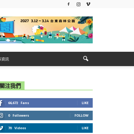
事資訊
關注我們
66,672
Fans
LIKE
0
Followers
FOLLOW
70
Videos
LIKE