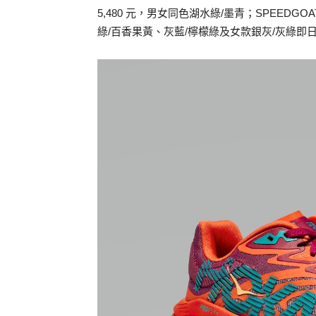
5,480 元，男女同色湖水綠/墨青；SPEEDGOA
綠/百香果黃、灰藍/檸檬綠及女款銀灰/灰綠即