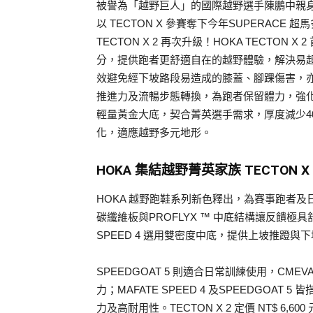
被譽為「越野巨人」的國際越野選手陳鵬中親身體
以 TECTON X 參賽奪下今年SUPERAC
TECTON X 2 再次升級！HOKA TECTON
分，提供跑者更舒適自在的越野體驗，解決易起水
效避免經下坡路段易造成的膝蓋、腳踝傷害，亦嵌入
推進力及流暢步態轉換，為跑者保留體力，強化賽事輸
輕量黃金大底，契合菁英選手需求，厚度減少40%
化，適應越野多元地形。
HOKA 集結越野菁英家族 TECTON X 2
HOKA 越野跑鞋系列新色釋出，為賽事跑者及日
碳纖維板與PROFLYX ™ 中底結構讓反饋極
SPEED 4 選用雙密度中底，提供上坡推蹬
SPEEDGOAT 5 則適合日常訓練使用，C
力；MAFATE SPEED 4 及SPEEDGOAT 5 
力及高耐用性。TECTON X 2 定價 NT$ 6,60