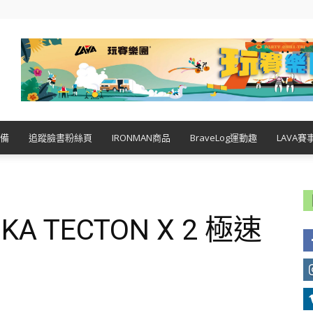
備
追蹤臉書粉絲頁
IRONMAN商品
BraveLog運動趣
LAVA賽
 TECTON X 2 極速