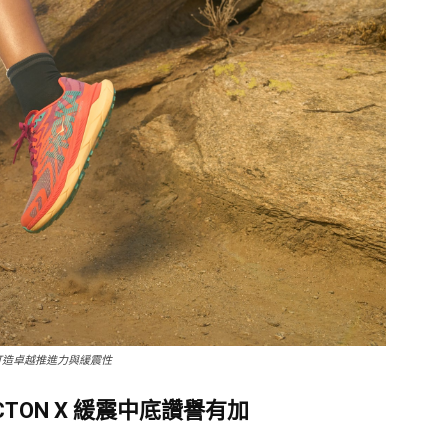
維板，打造卓越推進力與緩震性
TON X 緩震中底讚譽有加