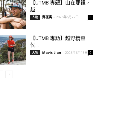
【UTMB 專題】山在那裡，
越...
鄭匡寓
-
2026年6月27日
人物
0
【UTMB 專題】越野精靈
侯...
Mavis Liao
-
2026年6月16日
人物
0