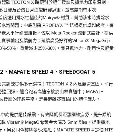
驗 TECTON X 時便對於絕佳緩震及抓地力印象深刻，
E 超馬多日賽及台灣日月潭越野賽冠軍，並高度期待本次
 X 2 首度選用排水性極佳的Matryx® 材質，幫助涉水時排除水
泡問題；中底則採 PROFLYX ™ 結構提供卓越緩震，有
平行碳纖維板，佐以 Meta-Rocker 滾動式設計，提供
出及續航力；延續廣受好評的Vibram® MegaGrip
-50%，重量減少25%-30%，兼具抓地力、耐用性及輕量
、MAFATE SPEED 4、SPEEDGOAT 5
常訓練提供多元選擇！TECTON X 2 內建競速基因，平行
具舒適回彈，適合跑者高速穿梭於山林賽道中；MAFATE
與下坡緩震的理想平衡，是長距離賽事輸出的絕佳戰友。
MEVA中底提供絕佳緩震，有效降低長距離訓練疲勞，提升續航
皆搭載 Vibram® MegaGrip黃金大底及 5mm 刻紋，提供抓地
0 元，男女同色櫻桃紫/火焰紅；MAFATE SPEED 4 定價 NT$