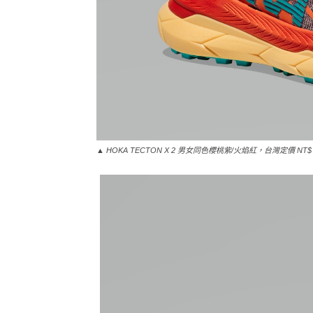
▲ HOKA TECTON X 2 男女同色櫻桃紫/火焰紅，台灣定價 NT