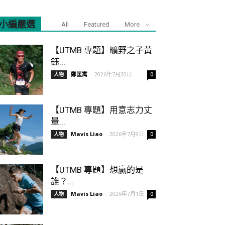
小編嚴選
All
Featured
More
【UTMB 專題】曠野之子黃
鈺...
鄭匡寓
-
2026年7月20日
人物
0
【UTMB 專題】用意志力丈
量...
Mavis Liao
-
2026年7月9日
人物
0
【UTMB 專題】想贏的是
誰？...
Mavis Liao
-
2026年7月1日
人物
0