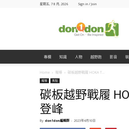
星期五, 7 8 月, 2026
Sign in / Join
Don1Don
動
一
動
專欄
知識
人物
越野跑
影音
裝
Home
報導
碳板越野戰履 HOKA T...
報導
焦點
碳板越野戰履 HOKA
登峰
By
don1don編輯群
-
2023年4月10日