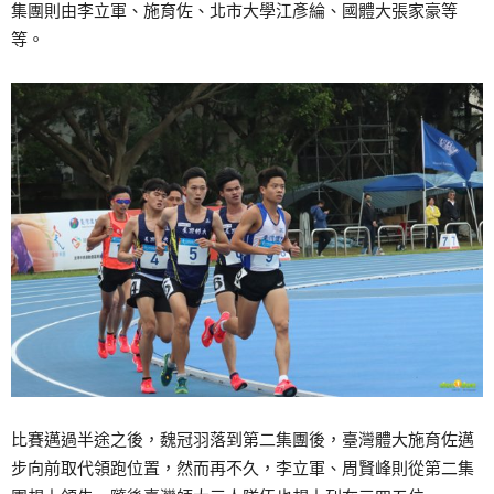
集團則由李立軍、施育佐、北市大學江彥綸、國體大張家豪等
等。
比賽邁過半途之後，魏冠羽落到第二集團後，臺灣體大施育佐邁
步向前取代領跑位置，然而再不久，李立軍、周賢峰則從第二集