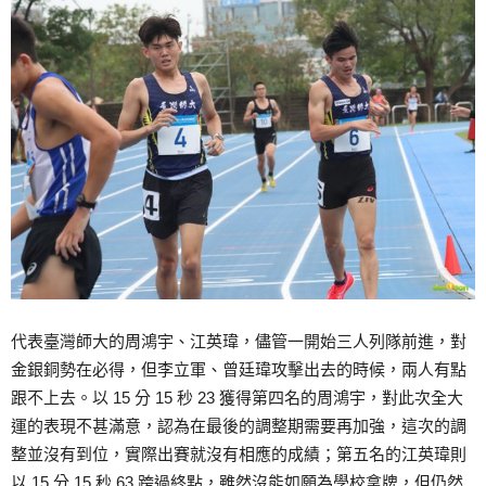
代表臺灣師大的周鴻宇、江英瑋，儘管一開始三人列隊前進，對
金銀銅勢在必得，但李立軍、曾廷瑋攻擊出去的時候，兩人有點
跟不上去。以 15 分 15 秒 23 獲得第四名的周鴻宇，對此次全大
運的表現不甚滿意，認為在最後的調整期需要再加強，這次的調
整並沒有到位，實際出賽就沒有相應的成績；第五名的江英瑋則
以 15 分 15 秒 63 跨過終點，雖然沒能如願為學校拿牌，但仍然