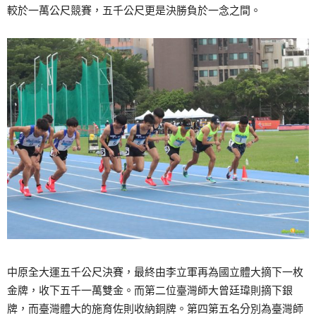
較於一萬公尺競賽，五千公尺更是決勝負於一念之間。
中原全大運五千公尺決賽，最終由李立軍再為國立體大摘下一枚
金牌，收下五千一萬雙金。而第二位臺灣師大曾廷瑋則摘下銀
牌，而臺灣體大的施育佐則收納銅牌。第四第五名分別為臺灣師