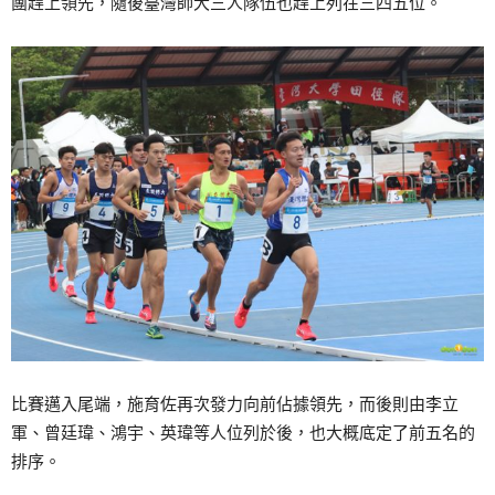
團趕上領先，隨後臺灣師大三人隊伍也趕上列在三四五位。
比賽邁入尾端，施育佐再次發力向前佔據領先，而後則由李立
軍、曾廷瑋、鴻宇、英瑋等人位列於後，也大概底定了前五名的
排序。