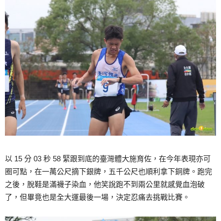
以 15 分 03 秒 58 緊跟到底的臺灣體大施育佐，在今年表現亦可
圈可點，在一萬公尺摘下銀牌，五千公尺也順利拿下銅牌。跑完
之後，脫鞋是滿襪子染血，他笑說跑不到兩公里就感覺血泡破
了，但畢竟也是全大運最後一場，決定忍痛去挑戰比賽。