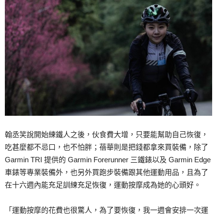
翰丞笑說開始練鐵人之後，伙食費大增，只要能幫助自己恢復，
吃甚麼都不忌口，也不怕胖；蓓華則是把錢都拿來買裝備，除了
Garmin TRI 提供的 Garmin Forerunner 三鐵錶以及 Garmin Edge
車錶等專業裝備外，也另外買跑步裝備跟其他運動用品，且為了
在十六週內能充足訓練充足恢復，運動按摩成為她的心頭好。
「運動按摩的花費也很驚人，為了要恢復，我一週會安排一次運