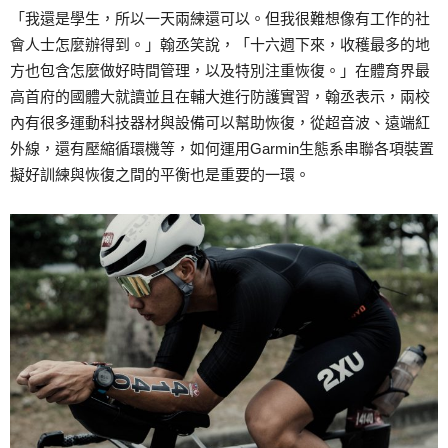
「我還是學生，所以一天兩練還可以。但我很難想像有工作的社
會人士怎麼辦得到。」翰丞笑說，「十六週下來，收穫最多的地
方也包含怎麼做好時間管理，以及特別注重恢復。」在體育界最
高首府的國體大就讀並且在輔大進行防護實習，翰丞表示，兩校
內有很多運動科技器材與設備可以幫助恢復，從超音波、遠端紅
外線，還有壓縮循環機等，如何運用Garmin生態系串聯各項裝置
擬好訓練與恢復之間的平衡也是重要的一環。