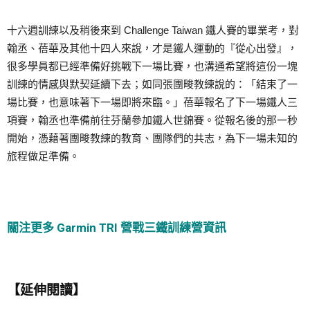
十六週訓練以及稍後來到 Challenge Taiwan 鐵人賽的畢業考，對
翰丞、蓓華及其他十四人來說，才是鐵人運動的『從心出發』，
很多學員都已經準備好挑戰下一場比賽，也溝通希望將這份一塊
訓練的情感與默契延續下去；如同張團畯教練說的：「結束了一
場比賽，也意味著下一場即將來臨。」蓓華報名了下一場鐵人三
項賽，翰丞也準備前往芬蘭參加鐵人世錦賽。從報名後的那一秒
開始，憑藉著團畯教練的教育、團隊們的共志，為下一場未知的
旅程做足準備。
關注更多 Garmin TRI 營戰三鐵訓練營資訊
【延伸閱讀】