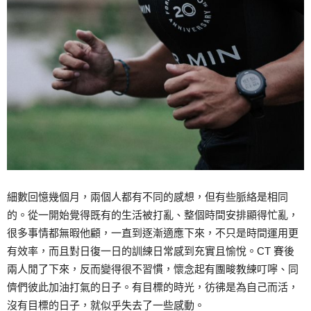
細數回憶幾個月，兩個人都有不同的感想，但有些脈絡是相同
的。從一開始覺得既有的生活被打亂、整個時間安排顯得忙亂，
很多事情都無暇他顧，一直到逐漸適應下來，不只是時間運用更
有效率，而且對日復一日的訓練日常感到充實且愉悅。CT 賽後
兩人閒了下來，反而變得很不習慣，懷念起有團畯教練叮嚀、同
儕們彼此加油打氣的日子。有目標的時光，彷彿是為自己而活，
沒有目標的日子，就似乎失去了一些感動。