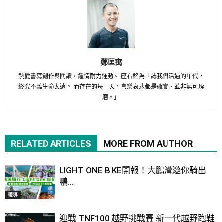
鄭匡寓
熱愛書寫創作與閱讀，鍾情耐力運動。 座右銘為「誌我們活過的年代，
終究不離生命太遠。 而存在的每一天，喜樂哀悲都是確實、並非無可琢
磨。」
RELATED ARTICLES
MORE FROM AUTHOR
LIGHT ONE BIKE開報！大鵬灣邀你騎出
鵬...
報導
迎戰 TNF100 越野挑戰賽 新一代越野跑鞋