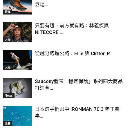
登場...
報導
只要有燈，前方就有路：林義傑與
NITECORE ...
人物
從越野跑進公路：Ellie 與 Clifton P...
人物
Saucony發表「穩定保護」系列四大商品
打造全...
News
日本選手們眼中 IRONMAN 70.3 墾丁賽
事...
比賽