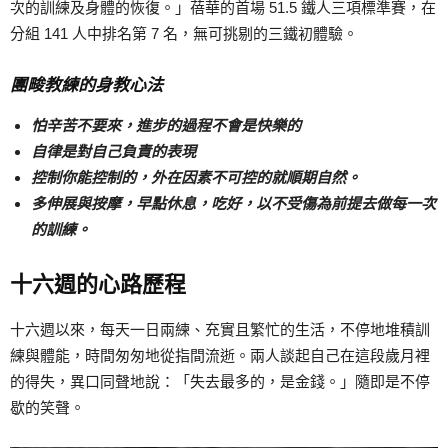
次的訓練及身體的恢復。」蓓華的首場 51.5 鐵人三項標準賽，在
分組 141 人中排名第 7 名，無可挑剔的三鐵初體驗。
團畯教練的身教心法
怕辛苦不要來，進步的過程不會是快樂的
自律是對自己負責的表現
控制你能控制的，外在因素不可控的就順期自然。
多伸展與按摩，早點休息，吃好，以不受傷為前提去做每一次
的訓練。
十六週的心路歷程
十六週以來，每天一日兩練、充實且繁忙的生活，不停地堆積訓
練與體能，時間匆匆地從指間流逝。兩人談起自己在這段歲月裡
的得失，異口同聲地說：「失去最多的，是金錢。」隨即是不停
歇的笑聲。