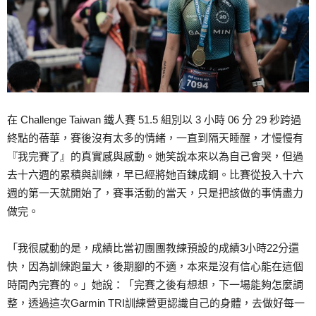
在 Challenge Taiwan 鐵人賽 51.5 組別以 3 小時 06 分 29 秒跨過
終點的蓓華，賽後沒有太多的情緒，一直到隔天睡醒，才慢慢有
『我完賽了』的真實感與感動。她笑說本來以為自己會哭，但過
去十六週的累積與訓練，早已經將她百鍊成鋼。比賽從投入十六
週的第一天就開始了，賽事活動的當天，只是把該做的事情盡力
做完。
「我很感動的是，成績比當初團團教練預設的成績3小時22分還
快，因為訓練跑量大，後期腳的不適，本來是沒有信心能在這個
時間內完賽的。」她說：「完賽之後有想想，下一場能夠怎麼調
整，透過這次Garmin TRI訓練營更認識自己的身體，去做好每一