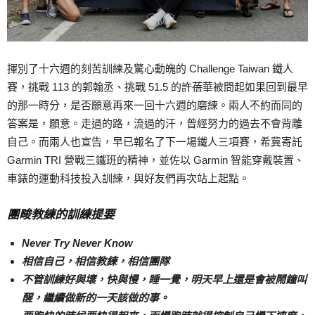
揮別了十六週的刻苦訓練及驚心動魄的 Challenge Taiwan 鐵人
賽，挑戰 113 的郭翰丞、挑戰 51.5 的許蓓華被問起如果回到最早
的那一時分，是否願意再來一回十六週的磨練。兩人不約而同的
答案是，願意。走過的路，流過的汗，曾經努力的過去不會背離
自己。而兩人也宣告，早已報名了下一場鐵人三項賽，希冀寄託
Garmin TRI 營戰三鐵班的精神，並佐以 Garmin 智能穿戴裝置、
車錶的運動科技投入訓練，與好友們再次站上起點。
團畯教練的訓練提要
Never Try Never Know
相信自己，相信教練，相信團隊
不管訓練好與壞，快與慢，睡一覺，明天早上還是會被鬧鐘叫
醒，繼續做新的一天該做的事。