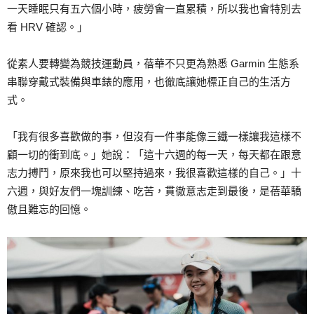
一天睡眠只有五六個小時，疲勞會一直累積，所以我也會特別去
看 HRV 確認。」
從素人要轉變為競技運動員，蓓華不只更為熟悉 Garmin 生態系
串聯穿戴式裝備與車錶的應用，也徹底讓她標正自己的生活方
式。
「我有很多喜歡做的事，但沒有一件事能像三鐵一樣讓我這樣不
顧一切的衝到底。」她說：「這十六週的每一天，每天都在跟意
志力搏鬥，原來我也可以堅持過來，我很喜歡這樣的自己。」十
六週，與好友們一塊訓練、吃苦，貫徹意志走到最後，是蓓華驕
傲且難忘的回憶。