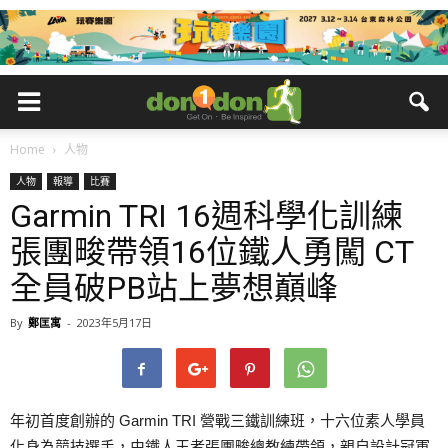
Home
人物
人物
報導
比賽
Garmin TRI 16週科學化訓練
張團畯帶領16位鐵人勇闖 CT
全員破PB站上夢想巔峰
By
鄭匡寓
-
2023年5月17日
年初首度創辦的 Garmin TRI 營戰三鐵訓練班，十六位素人學員
化身為競技選手，由鐵人王者張團畯總教練帶領，親自設計冠軍