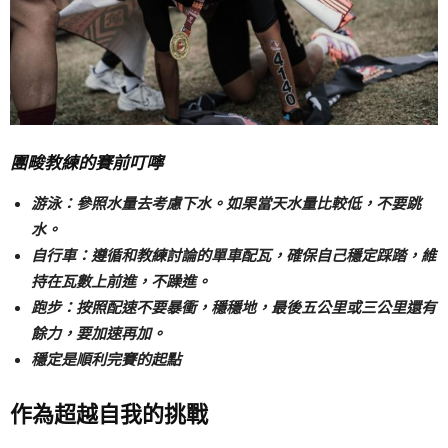
團畯教練的賽前叮嚀
游泳：參照水量去考慮下水。如果當天水量比較低，不要跳
水。
自行車：遵循和教練討論的單車配瓦，確保自己穩定踩踏，維
持在瓦數上前進，不躁進。
跑步：按照配速不要暴衝，穩穩地，最後五公里或三公里還有
餘力，要加速再加。
穩定是順利完賽的起點
作為超越自我的挑戰