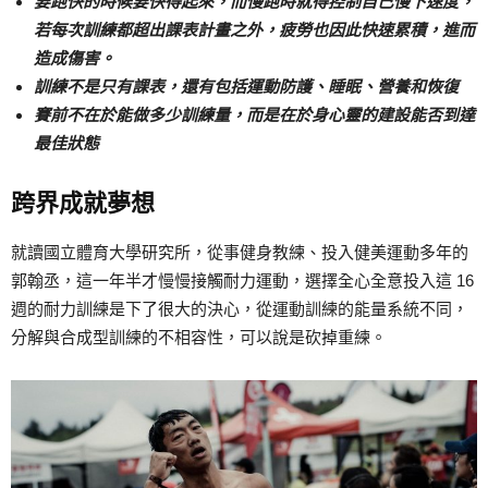
要跑快的時候要快得起來，而慢跑時就得控制自己慢下速度，
若每次訓練都超出課表計畫之外，疲勞也因此快速累積，進而
造成傷害。
訓練不是只有課表，還有包括運動防護、睡眠、營養和恢復
賽前不在於能做多少訓練量，而是在於身心靈的建設能否到達
最佳狀態
跨界成就夢想
就讀國立體育大學研究所，從事健身教練、投入健美運動多年的
郭翰丞，這一年半才慢慢接觸耐力運動，選擇全心全意投入這 16
週的耐力訓練是下了很大的決心，從運動訓練的能量系統不同，
分解與合成型訓練的不相容性，可以說是砍掉重練。