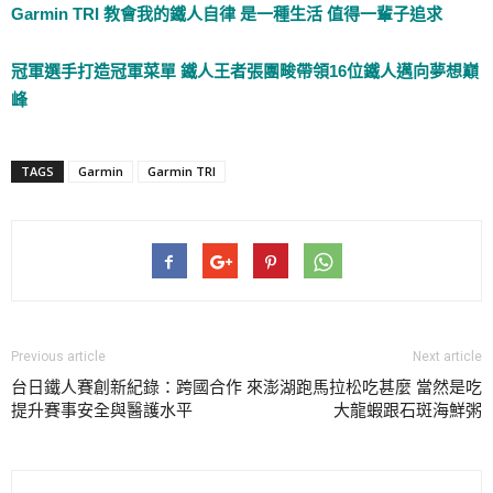
Garmin TRI 教會我的鐵人自律 是一種生活 值得一輩子追求
冠軍選手打造冠軍菜單 鐵人王者張團畯帶領16位鐵人邁向夢想巔
峰
TAGS
Garmin
Garmin TRI
Previous article
Next article
台日鐵人賽創新紀錄：跨國合作
來澎湖跑馬拉松吃甚麼 當然是吃
提升賽事安全與醫護水平
大龍蝦跟石斑海鮮粥