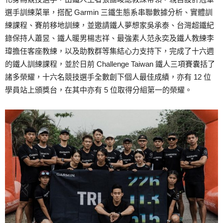
選手訓練菜單，搭配 Garmin 三鐵生態系串聯數據分析、實體訓
練課程、賽前移地訓練，並邀請鐵人夢想家吳承泰、台灣超鐵紀
錄保持人蕭昱、鐵人暖男楊志祥、最強素人范永奕及鐵人教練李
瑋擔任客座教練，以及助教群等集結心力支持下，完成了十六週
的鐵人訓練課程，並於日前 Challenge Taiwan 鐵人三項賽囊括了
諸多榮耀，十六名競技選手全數創下個人最佳成績，亦有 12 位
學員站上頒獎台，在其中亦有 5 位取得分組第一的榮耀。