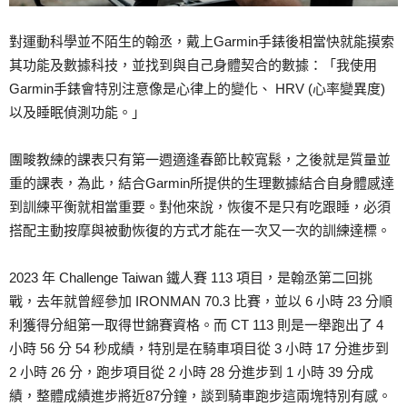
對運動科學並不陌生的翰丞，戴上Garmin手錶後相當快就能摸索
其功能及數據科技，並找到與自己身體契合的數據：「我使用
Garmin手錶會特別注意像是心律上的變化、 HRV (心率變異度)
以及睡眠偵測功能。」
團畯教練的課表只有第一週適逢春節比較寬鬆，之後就是質量並
重的課表，為此，結合Garmin所提供的生理數據結合自身體感達
到訓練平衡就相當重要。對他來說，恢復不是只有吃跟睡，必須
搭配主動按摩與被動恢復的方式才能在一次又一次的訓練達標。
2023 年 Challenge Taiwan 鐵人賽 113 項目，是翰丞第二回挑
戰，去年就曾經參加 IRONMAN 70.3 比賽，並以 6 小時 23 分順
利獲得分組第一取得世錦賽資格。而 CT 113 則是一舉跑出了 4
小時 56 分 54 秒成績，特別是在騎車項目從 3 小時 17 分進步到
2 小時 26 分，跑步項目從 2 小時 28 分進步到 1 小時 39 分成
績，整體成績進步將近87分鐘，談到騎車跑步這兩塊特別有感。