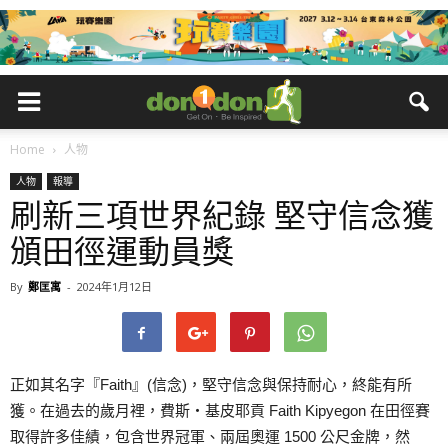
Home
人物
人物
報導
刷新三項世界紀錄 堅守信念獲
頒田徑運動員獎
By
鄭匡寓
-
2024年1月12日
正如其名字『Faith』(信念)，堅守信念與保持耐心，終能有所
獲。在過去的歲月裡，費斯‧基皮耶貢 Faith Kipyegon 在田徑賽
取得許多佳績，包含世界冠軍、兩屆奧運 1500 公尺金牌，然