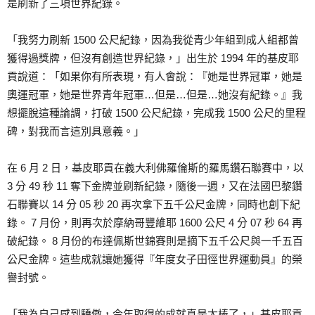
是刷新了三項世界紀錄。
「我努力刷新 1500 公尺紀錄，因為我從青少年組到成人組都曾
獲得過獎牌，但沒有創造世界紀錄，」出生於 1994 年的基皮耶
貢說道：「如果你有所表現，有人會說：『她是世界冠軍，她是
奧運冠軍，她是世界青年冠軍…但是…但是…她沒有紀錄。』我
想擺脫這種論調，打破 1500 公尺紀錄，完成我 1500 公尺的里程
碑，對我而言這別具意義。」
在 6 月 2 日，基皮耶貢在義大利佛羅倫斯的羅馬鑽石聯賽中，以
3 分 49 秒 11 奪下金牌並刷新紀錄，隨後一週，又在法國巴黎鑽
石聯賽以 14 分 05 秒 20 再次拿下五千公尺金牌，同時也創下紀
錄。 7 月份，則再次於摩納哥豐維耶 1600 公尺 4 分 07 秒 64 再
破紀錄。 8 月份的布達佩斯世錦賽則是摘下五千公尺與一千五百
公尺金牌。這些成就讓她獲得『年度女子田徑世界運動員』的榮
譽封號。
「我為自己感到驕傲，今年取得的成就真是太棒了，」基皮耶貢