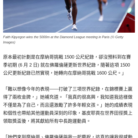
Faith Kipyegon wins the 5000m at the Diamond League meeting in Paris (© Getty
Images)
原本最初計劃是在摩納哥挑戰 1500 公尺紀錄，卻沒預料到在賽
季初期 (6 月 2 日) 就在佛羅倫薩更新世界紀錄，隨著這項 1500
公尺更新紀錄已然實現，她轉向在摩納哥挑戰 1600 公尺。」
「難以想像今年的表現——打破了三項世界紀錄，在錦標賽上贏
得了兩枚金牌，」她補充道。「我真的很高興，我知道我這樣做
不僅是為了自己，而且還激勵了許多年輕女孩。」她的成績表現
和個性也帶給其他運動員深刻的印象，基皮耶貢在世界田徑獎上
領取獎盃後，將其獻給所有中長跑運動員。
「她們來到摩納哥、佛羅倫薩與我一起慶祝，這真的讓我很感動