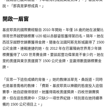
說。「那真是夢想成真。」
開啟一扇窗
基皮耶貢的國際賽經驗自 2010 年開始，年僅 16 歲的她在波蘭比
得哥世界越野錦標賽 U20 組以赤腳姿態獲得第四名。隔年，她在
西班牙越野世錦賽獲得金牌，隨後在法國阿斯克新城贏得了 1500
公尺金牌。連戰連捷的她，在 2012 年在巴塞隆納世界青少年錦
標賽獲得了 U20 世青賽金牌。要談起豐功偉業是不會少的，她在
里約奧運與東京奧運摘下 1500 公尺金牌，並贏得數面錦標賽金
牌。
「反思一下這些成績的背後，」她的教練派翠克‧桑說道，同時
也是基普喬格的教練：「費斯‧基皮耶貢以樂觀的態度投入這個
賽季，她自認做得很好。她獲得兩枚奧運獎牌、四枚世錦賽獎
牌，但在這些獎牌中，只缺少一項世界紀錄，特別是在她持續準
備的 1500 公尺項目上。」