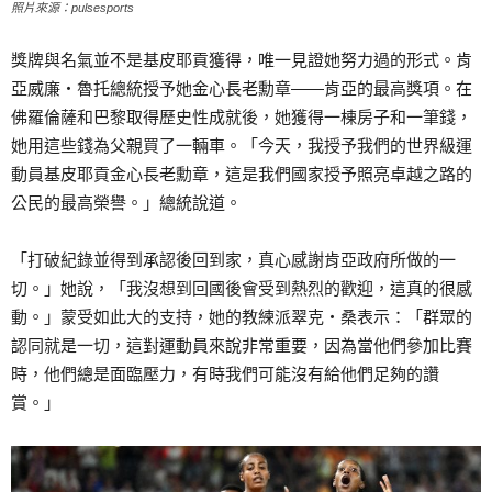
照片來源：pulsesports
獎牌與名氣並不是基皮耶貢獲得，唯一見證她努力過的形式。肯
亞威廉‧魯托總統授予她金心長老勳章——肯亞的最高獎項。在
佛羅倫薩和巴黎取得歷史性成就後，她獲得一棟房子和一筆錢，
她用這些錢為父親買了一輛車。「今天，我授予我們的世界級運
動員基皮耶貢金心長老勳章，這是我們國家授予照亮卓越之路的
公民的最高榮譽。」總統說道。
「打破紀錄並得到承認後回到家，真心感謝肯亞政府所做的一
切。」她說，「我沒想到回國後會受到熱烈的歡迎，這真的很感
動。」蒙受如此大的支持，她的教練派翠克‧桑表示：「群眾的
認同就是一切，這對運動員來說非常重要，因為當他們參加比賽
時，他們總是面臨壓力，有時我們可能沒有給他們足夠的讚
賞。」