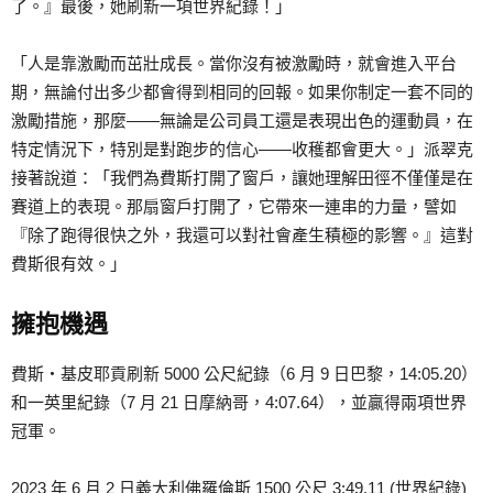
了。』最後，她刷新一項世界紀錄！」
「人是靠激勵而茁壯成長。當你沒有被激勵時，就會進入平台
期，無論付出多少都會得到相同的回報。如果你制定一套不同的
激勵措施，那麼——無論是公司員工還是表現出色的運動員，在
特定情況下，特別是對跑步的信心——收穫都會更大。」派翠克
接著說道：「我們為費斯打開了窗戶，讓她理解田徑不僅僅是在
賽道上的表現。那扇窗戶打開了，它帶來一連串的力量，譬如
『除了跑得很快之外，我還可以對社會產生積極的影響。』這對
費斯很有效。」
擁抱機遇
費斯‧基皮耶貢刷新 5000 公尺紀錄（6 月 9 日巴黎，14:05.20）
和一英里紀錄（7 月 21 日摩納哥，4:07.64），並贏得兩項世界
冠軍。
2023 年 6 月 2 日義大利佛羅倫斯 1500 公尺 3:49.11 (世界紀錄)