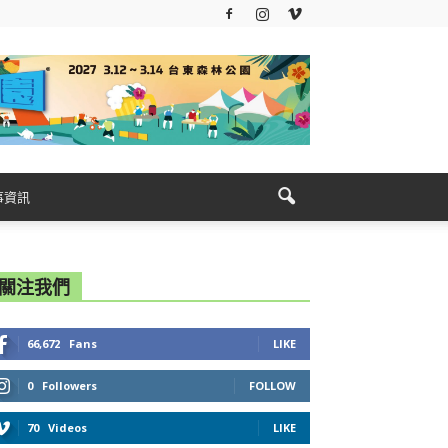
事資訊
關注我們
66,672
Fans
LIKE
0
Followers
FOLLOW
70
Videos
LIKE