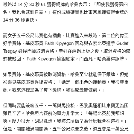
最終以 14 分 30 秒 61 獲得銅牌的哈桑表示：「即使我獲得第四
名，我也會感到自豪。」這份成績確實也比東京奧運獲得金牌的
14 分 36 秒更快。
而女子五千公尺比賽也有插曲，比賽進入末段時，第二位的肯亞
好手費絲‧基皮耶貢 Faith Kipyegon 因為與衣索比亞選手 Gudaf
Tsegay 碰撞而被取消資格。幸好在經過上訴之後，取消資格的懲
罰被駁回， Faith Kipyegon 摘銀底定，而西凡‧哈桑獲得銅牌。
如果費絲‧基皮耶貢被取消資格，哈桑至少就能保下銀牌，但她
卻樂見基皮耶貢恢復資格：「她是一個出色的運動員，我很尊重
她。我來這裡是為了奪下獎牌，我很感激能做到。」
但同時要能兼容五千、一萬與馬拉松，巴黎奧運相比東奧更為困
難且辛苦。哈桑坦言賽前的壓力非常大：「每場比賽前我都想
哭。壓力很大，胡思亂想，我該怎麼做？為什麼我會在這裡。」
但是，關關難過關關過，五千公尺決賽之後，週五會是一萬公尺