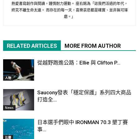
熱愛書寫創作與閱讀，鍾情耐力運動。 座右銘為「誌我們活過的年代，
終究不離生命太遠。 而存在的每一天，喜樂哀悲都是確實、並非無可琢
磨。」
RELATED ARTICLES
MORE FROM AUTHOR
從越野跑進公路：Ellie 與 Clifton P...
人物
Saucony發表「穩定保護」系列四大商品
打造全...
News
日本選手們眼中 IRONMAN 70.3 墾丁賽
事...
比賽