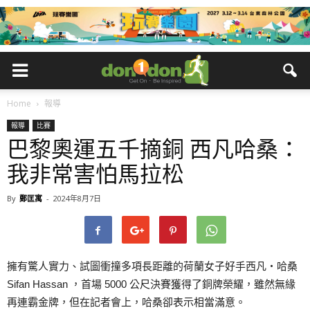
Home
報導
報導
比賽
巴黎奧運五千摘銅 西凡哈桑：
我非常害怕馬拉松
By
鄭匡寓
-
2024年8月7日
擁有驚人實力、試圖衝撞多項長距離的荷蘭女子好手西凡‧哈桑
Sifan Hassan ，首場 5000 公尺決賽獲得了銅牌榮耀，雖然無緣
再連霸金牌，但在記者會上，哈桑卻表示相當滿意。