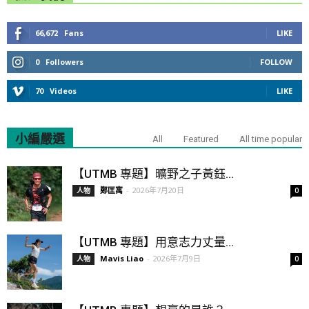
66,672
Fans
LIKE
0
Followers
FOLLOW
70
Videos
LIKE
小編嚴選
All
Featured
All time popular
【UTMB 專題】曠野之子黃鈺...
鄭匡寓
-
2026年7月20日
人物
0
【UTMB 專題】用意志力丈量...
Mavis Liao
-
2026年7月9日
人物
0