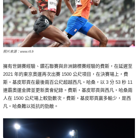
照片來源：www.rfi.fr
擁有世錦賽經驗、鑽石聯賽與非洲錦標賽經驗的費斯，在延遲至
2021 年的東京奧運再次出賽 1500 公尺項目，在決賽場上，費
斯‧基皮耶貢在最後兩百公尺超越西凡‧哈桑，以 3 分 53 秒 11
連霸奧運金牌並更新奧會紀錄。費斯‧基皮耶貢與西凡‧哈桑兩
人在 1500 公尺場上較勁數次，費斯‧基皮耶貢贏多輸少，是西
凡‧哈桑難以抵抗的勁敵。