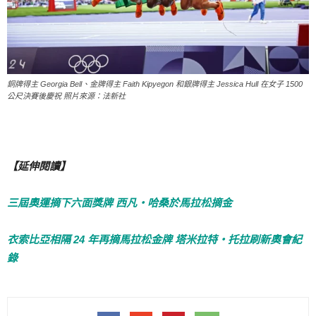
銅牌得主 Georgia Bell、金牌得主 Faith Kipyegon 和銀牌得主 Jessica Hull 在女子 1500
公尺決賽後慶祝 照片來源：法新社
【延伸閱讀】
三屆奧運摘下六面獎牌 西凡‧哈桑於馬拉松摘金
衣索比亞相隔 24 年再摘馬拉松金牌 塔米拉特‧托拉刷新奧會紀
錄