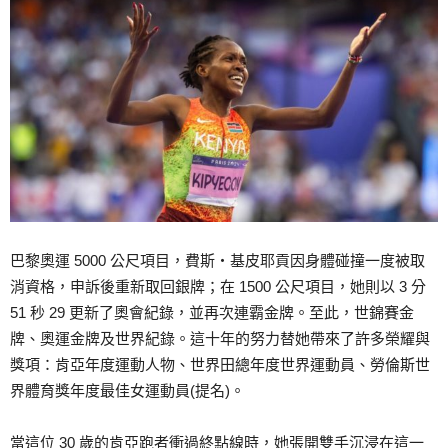
巴黎奧運 5000 公尺項目，費斯‧基皮耶貢因身體碰撞一度被取
消資格，申訴後重新取回銀牌；在 1500 公尺項目，她則以 3 分
51 秒 29 更新了奧會紀錄，並再次連霸金牌。至此，世錦賽金
牌、奧運金牌及世界紀錄。這十年的努力替她帶來了許多榮耀與
獎項：肯亞年度運動人物、世界田總年度世界運動員、勞倫斯世
界體育獎年度最佳女運動員(提名)。
當這位 30 歲的肯亞跑者衝過終點線時，她張開雙手沉浸在這一