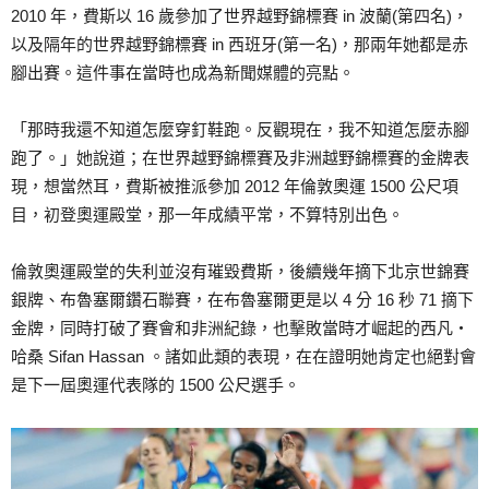
2010 年，費斯以 16 歲參加了世界越野錦標賽 in 波蘭(第四名)，
以及隔年的世界越野錦標賽 in 西班牙(第一名)，那兩年她都是赤
腳出賽。這件事在當時也成為新聞媒體的亮點。
「那時我還不知道怎麼穿釘鞋跑。反觀現在，我不知道怎麼赤腳
跑了。」她說道；在世界越野錦標賽及非洲越野錦標賽的金牌表
現，想當然耳，費斯被推派參加 2012 年倫敦奧運 1500 公尺項
目，初登奧運殿堂，那一年成績平常，不算特別出色。
倫敦奧運殿堂的失利並沒有璀毀費斯，後續幾年摘下北京世錦賽
銀牌、布魯塞爾鑽石聯賽，在布魯塞爾更是以 4 分 16 秒 71 摘下
金牌，同時打破了賽會和非洲紀錄，也擊敗當時才崛起的西凡‧
哈桑 Sifan Hassan 。諸如此類的表現，在在證明她肯定也絕對會
是下一屆奧運代表隊的 1500 公尺選手。