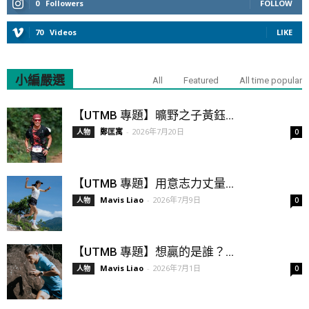
0
Followers
FOLLOW
70
Videos
LIKE
小編嚴選
All
Featured
All time popular
【UTMB 專題】曠野之子黃鈺...
鄭匡寓
-
2026年7月20日
人物
0
【UTMB 專題】用意志力丈量...
Mavis Liao
-
2026年7月9日
人物
0
【UTMB 專題】想贏的是誰？...
Mavis Liao
-
2026年7月1日
人物
0