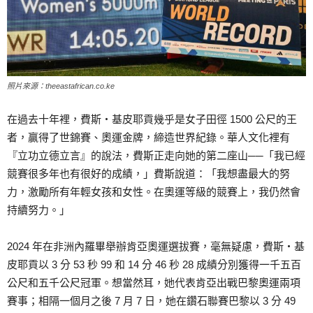
照片來源：theeastafrican.co.ke
在過去十年裡，費斯‧基皮耶貢幾乎是女子田徑 1500 公尺的王
者，贏得了世錦賽、奧運金牌，締造世界紀錄。華人文化裡有
『立功立德立言』的說法，費斯正走向她的第二座山──「我已經
競賽很多年也有很好的成績，」費斯說道：「我想盡最大的努
力，激勵所有年輕女孩和女性。在奧運等級的競賽上，我仍然會
持續努力。」
2024 年在非洲內羅畢舉辦肯亞奧運選拔賽，毫無疑慮，費斯‧基
皮耶貢以 3 分 53 秒 99 和 14 分 46 秒 28 成績分別獲得一千五百
公尺和五千公尺冠軍。想當然耳，她代表肯亞出戰巴黎奧運兩項
賽事；相隔一個月之後 7 月 7 日，她在鑽石聯賽巴黎以 3 分 49