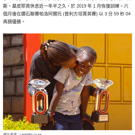
斯‧基皮耶貢休息近一年半之久，於 2019 年 1 月恢復訓練。六
個月後在鑽石聯賽帕洛阿爾托 (普利方坦菁英賽) 以 3 分 59 秒 04
再摘優勝。
照片來源：capitalfm.co.ke