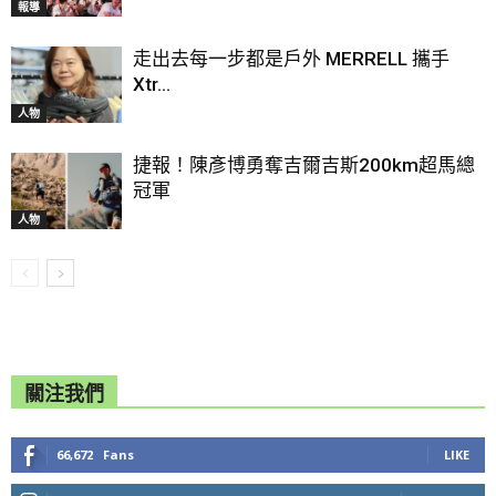
報導
走出去每一步都是戶外 MERRELL 攜手
Xtr...
人物
捷報！陳彥博勇奪吉爾吉斯200km超馬總
冠軍
人物
關注我們
66,672
Fans
LIKE