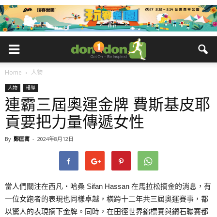
Home
人物
人物
報導
連霸三屆奧運金牌 費斯基皮耶
貢要把力量傳遞女性
By
鄭匡寓
-
2024年8月12日
當人們關注在西凡‧哈桑 Sifan Hassan 在馬拉松摘金的消息，有
一位女跑者的表現也同樣卓越，橫跨十二年共三屆奧運賽事，都
以驚人的表現摘下金牌。同時，在田徑世界錦標賽與鑽石聯賽都