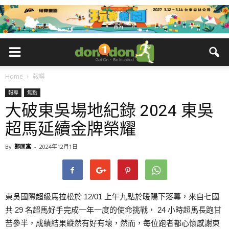
Home
報導
報導
焦點
大破東吳場地紀錄 2024 東吳
超馬延續金牌榮耀
By
鄭匡寓
-
2024年12月1日
東吳國際超級馬拉松於 12/01 上午九點於暖陽下落幕，來自七國
共 29 名超馬好手完成一年一度的使命挑戰， 24 小時超馬長跑甘
苦參半，成績結果縱然有好有壞，然而，每位跑者都心懷感謝東