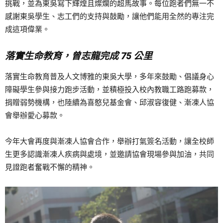
挑戰，並為東吳寫下輝煌且燦爛的超馬故事。每位跑者們無一不
感謝東吳學生、志工們的支持與鼓勵，讓他們能用全然的專注完
成這項偉業。
落實生命教育，曾志龍完成 75 公里
落實生命教育普及人文博雅的東吳大學，多年來鼓勵、倡議身心
障礙學生參與接力跑步活動，並積極投入校內教職工路跑募款，
捐贈弱勢機構，也陸續為喜憨兒基金會、邱淑容復健、漸凍人協
會舉辦愛心募款。
今年大會再度與漸凍人協會合作，舉辦打氣簽名活動，讓全校師
生更多認識漸凍人疾病與處境，並邀請協會現場參與加油，共同
見證跑者奮戰不懈的精神。