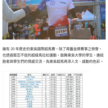
擁有 20 年歷史的東吳國際超馬賽，除了再獲金牌賽事之榮譽，
也透過堅忍不拔的超級馬拉松運動，鼓舞東吳大學的學生，連結
跑者與學生們的情感交流，為東吳超馬再添人文、感動的色彩。