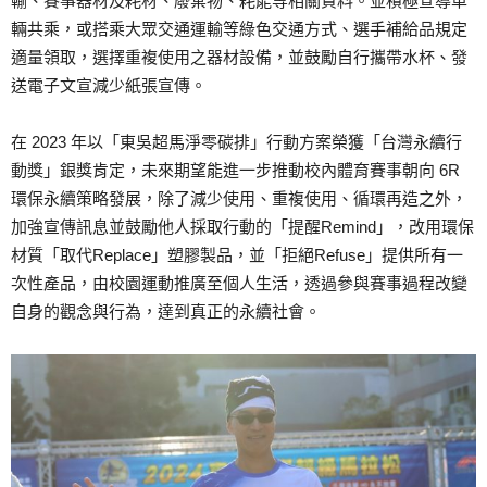
輸、賽事器材及耗材、廢棄物、耗能等相關資料。並積極宣導車
輛共乘，或搭乘大眾交通運輸等綠色交通方式、選手補給品規定
適量領取，選擇重複使用之器材設備，並鼓勵自行攜帶水杯、發
送電子文宣減少紙張宣傳。
在 2023 年以「東吳超馬淨零碳排」行動方案榮獲「台灣永續行
動獎」銀獎肯定，未來期望能進一步推動校內體育賽事朝向 6R
環保永續策略發展，除了減少使用、重複使用、循環再造之外，
加強宣傳訊息並鼓勵他人採取行動的「提醒Remind」，改用環保
材質「取代Replace」塑膠製品，並「拒絕Refuse」提供所有一
次性產品，由校園運動推廣至個人生活，透過參與賽事過程改變
自身的觀念與行為，達到真正的永續社會。