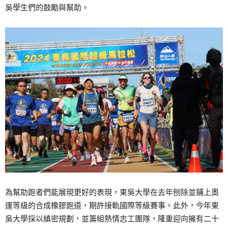
吳學生們的鼓勵與幫助。
為幫助跑者們能展現更好的表現，東吳大學在去年刨除並鋪上奧
運等級的合成橡膠跑道，期許接軌國際等級賽事。此外，今年東
吳大學採以縝密規劃，並籌組熱情志工團隊，隆重迎向擁有二十