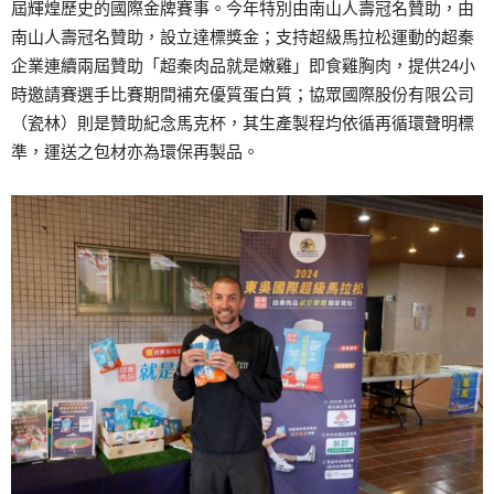
屆輝煌歷史的國際金牌賽事。今年特別由南山人壽冠名贊助，由
南山人壽冠名贊助，設立達標獎金；支持超級馬拉松運動的超秦
企業連續兩屆贊助「超秦肉品就是嫩雞」即食雞胸肉，提供24小
時邀請賽選手比賽期間補充優質蛋白質；協眾國際股份有限公司
（瓷林）則是贊助紀念馬克杯，其生產製程均依循再循環聲明標
準，運送之包材亦為環保再製品。