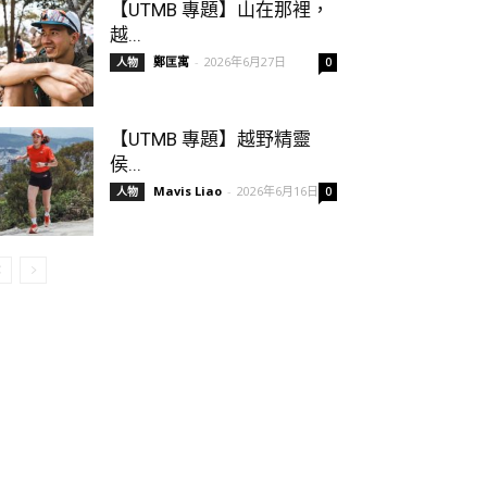
【UTMB 專題】山在那裡，
越...
鄭匡寓
-
2026年6月27日
人物
0
【UTMB 專題】越野精靈
侯...
Mavis Liao
-
2026年6月16日
人物
0