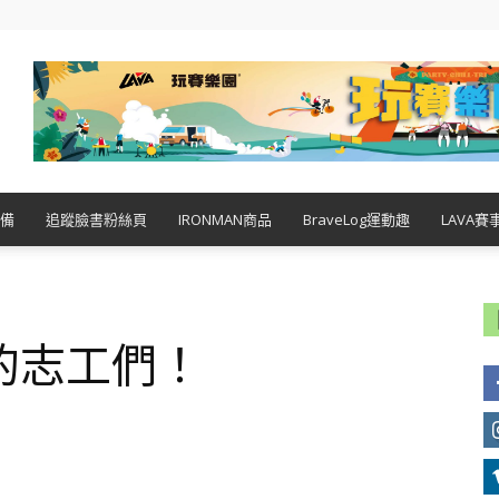
備
追蹤臉書粉絲頁
IRONMAN商品
BraveLog運動趣
LAVA賽
的志工們！