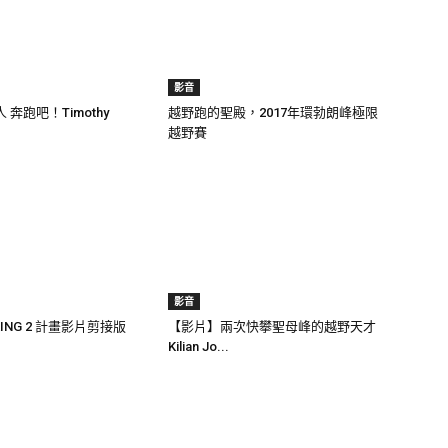
影音
奔跑吧！Timothy
越野跑的聖殿，2017年環勃朗峰極限
越野賽
影音
AKING 2 計畫影片剪接版
【影片】兩次快攀聖母峰的越野天才
Kilian Jo...