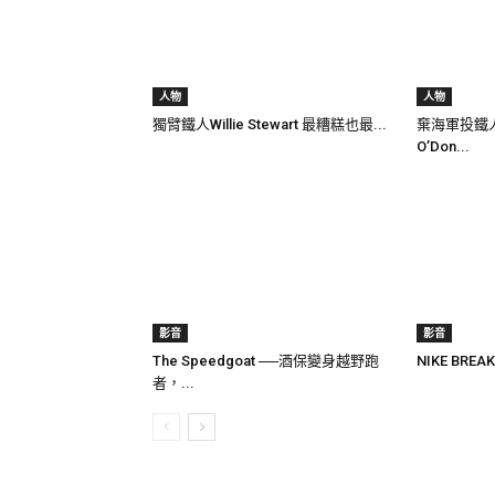
人物
人物
獨臂鐵人Willie Stewart 最糟糕也最...
棄海軍投鐵人 
O’Don...
影音
影音
The Speedgoat ──酒保變身越野跑
NIKE BRE
者，...