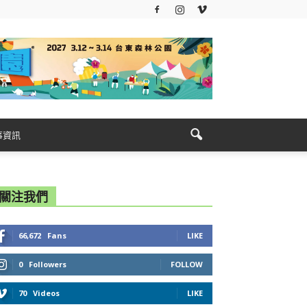
事資訊
關注我們
66,672
Fans
LIKE
0
Followers
FOLLOW
70
Videos
LIKE