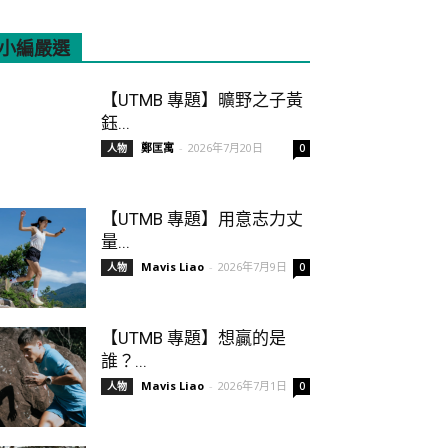
小編嚴選
All
Featured
More
【UTMB 專題】曠野之子黃
鈺...
鄭匡寓
-
2026年7月20日
人物
0
【UTMB 專題】用意志力丈
量...
Mavis Liao
-
2026年7月9日
人物
0
【UTMB 專題】想贏的是
誰？...
Mavis Liao
-
2026年7月1日
人物
0