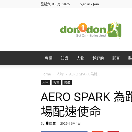
星期六, 8 8 月, 2026
Sign in / Join
Don1Don
動
一
動
專欄
知識
人物
越野跑
影音
裝
Home
人物
AERO SPARK 為跑...
人物
報導
裝備
AERO SPARK
場配速使命
By
鄭匡寓
-
2025年6月4日