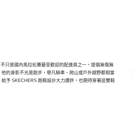
 ，不只是國內馬拉松賽最受歡迎的配速員之一，提倡無傷無
。他的身影不光是跑步，舉凡騎車、爬山或戶外越野都相當
者，給予 SKECHERS 跑鞋設計大力讚許，也期待穿著這雙鞋