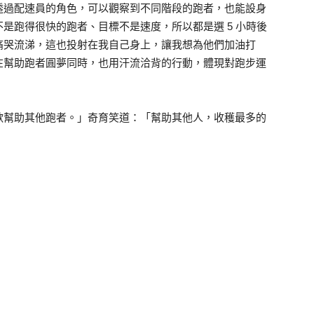
透過配速員的角色，可以觀察到不同階段的跑者，也能設身
是跑得很快的跑者、目標不是速度，所以都是選 5 小時後
痛哭流涕，這也投射在我自己身上，讓我想為他們加油打
在幫助跑者圓夢同時，也用汗流洽背的行動，體現對跑步運
歡幫助其他跑者。」奇育笑道：「幫助其他人，收穫最多的