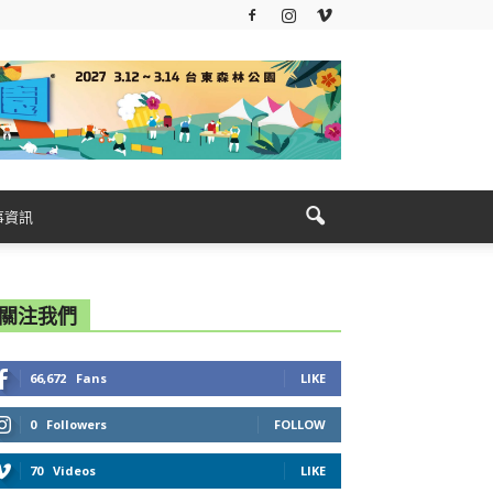
事資訊
關注我們
66,672
Fans
LIKE
0
Followers
FOLLOW
70
Videos
LIKE