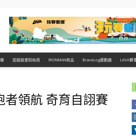
備
追蹤臉書粉絲頁
IRONMAN商品
BraveLog運動趣
LAVA賽
 為跑者領航 奇育自詡賽