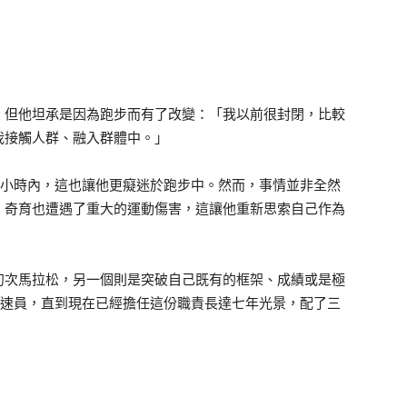
，但他坦承是因為跑步而有了改變：「我以前很封閉，比較
我接觸人群、融入群體中。」
進兩小時內，這也讓他更癡迷於跑步中。然而，事情並非全然
，奇育也遭遇了重大的運動傷害，這讓他重新思索自己作為
初次馬拉松，另一個則是突破自己既有的框架、成績或是極
的配速員，直到現在已經擔任這份職責長達七年光景，配了三