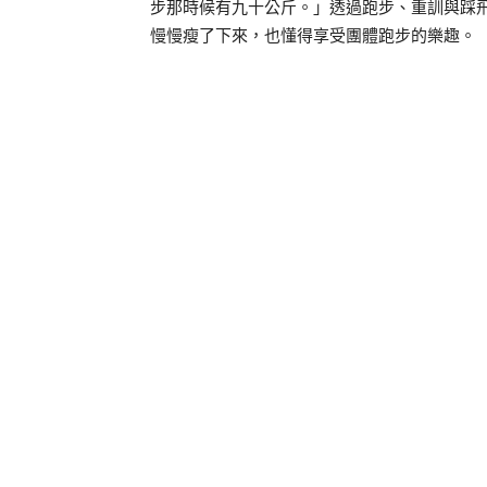
步那時候有九十公斤。」透過跑步、重訓與踩
慢慢瘦了下來，也懂得享受團體跑步的樂趣。