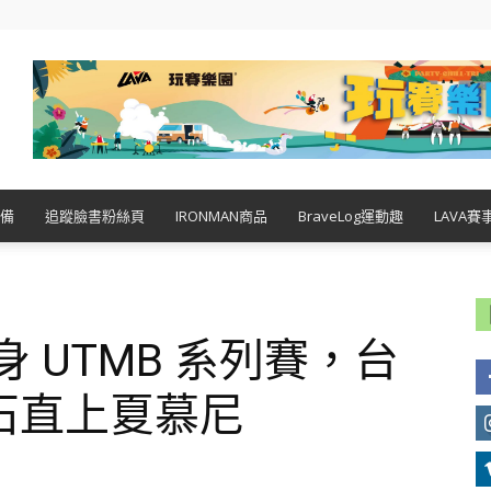
備
追蹤臉書粉絲頁
IRONMAN商品
BraveLog運動趣
LAVA賽
ng 躋身 UTMB 系列賽，台
石直上夏慕尼