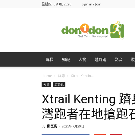
星期四, 6 8 月, 2026
Sign in / Join
Don1Don
動
一
動
專欄
知識
人物
越野跑
影音
裝
Home
報導
Xtrail Kentin...
報導
越野跑
Xtrail Kenti
灣跑者在地搶跑
By
鄭匡寓
-
2025年7月29日