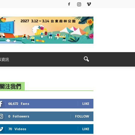
事資訊
關注我們
66,672
Fans
LIKE
0
Followers
FOLLOW
70
Videos
LIKE