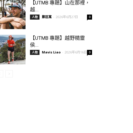
【UTMB 專題】山在那裡，
越...
鄭匡寓
-
2026年6月27日
人物
0
【UTMB 專題】越野精靈
侯...
Mavis Liao
-
2026年6月16日
人物
0