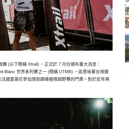
挑戰賽 (以下簡稱 Xtrail) ，正式於 7 月份頒布重大消息：
 du Mont-Blanc 世界系列賽之一 (簡稱 UTMB) 。這意味著台灣選
往法國夏慕尼參加環勃朗峰極限越野賽的門票。對於近年興