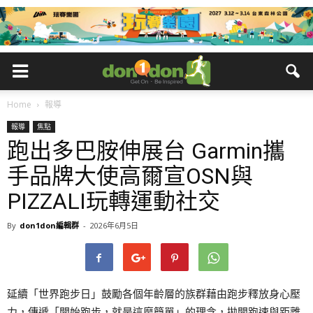
Home
報導
報導
焦點
跑出多巴胺伸展台 Garmin攜
手品牌大使高爾宣OSN與
PIZZALI玩轉運動社交
By
don1don編輯群
-
2026年6月5日
延續「世界跑步日」鼓勵各個年齡層的族群藉由跑步釋放身心壓
力，傳遞「開始跑步，就是這麼簡單」的理念，拋開跑速與距離