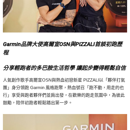
Garmin品牌大使高爾宣OSN與PIZZALI首談初跑歷
程
分享輕跑者的多巴胺生活哲學 讓起步變得輕鬆自信
人氣創作歌手高爾宣OSN與熱血初戀新星 PIZZALI以「夥伴打氣
團」身分領跑 Garmin 風格跑聚，熱血號召「跑不動，用走的也
行」享受與跑者夥伴們並肩出發，在歡樂的跑走氛圍中，為彼此
鼓勵，陪伴初跑者輕鬆踏出第一步。