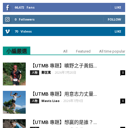
66,672
Fans
LIKE
0
Followers
FOLLOW
70
Videos
LIKE
小編嚴選
All
Featured
All time popular
【UTMB 專題】曠野之子黃鈺...
鄭匡寓
-
2026年7月20日
人物
0
【UTMB 專題】用意志力丈量...
Mavis Liao
-
2026年7月9日
人物
0
【UTMB 專題】想贏的是誰？...