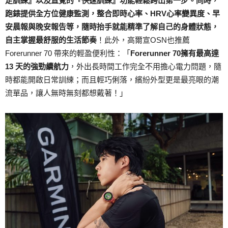
走訓練』以及直覺的『快速訓練』功能輕鬆跨出第一步。同時，
跑錶提供全方位健康監測，整合即時心率、HRV心率變異度、早
安晨報與晚安報告等，隨時抬手就能精準了解自己的身體狀態，
自主掌握最舒服的生活節奏
！此外，高爾宣OSN也推薦
Forerunner 70 帶來的輕盈便利性：「
Forerunner 70擁有最高達
13 天的強勁續航力
，外出長時間工作完全不用擔心電力問題，隨
時都能開啟日常訓練；而且輕巧俐落，繽紛外型更是最亮眼的潮
流單品，讓人無時無刻都想戴著！」