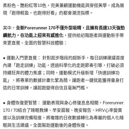
柔粉色、艷粉紅等10色，完美兼顧運動機能與穿搭美學，成為展
現「跑得輕盈，也跑得好看」的都會潮流指標。
其中，
全新Forerunner 170不僅外型吸睛，且擁有長達13天強勁
續航力，在功能上迎來有感進化
，提供給初階跑者與運動新手帶
來更直覺、全面的智慧科技體驗：
● 運動入門更直覺： 針對起步階段的超新手，每日訓練建議首度
內建「跑走訓練」功能，透過科學化的走跑節奏引導，打破必須
持續狂奔的體力焦慮；同時，運動模式升級新增「快速訓練功
能」，將專業的數據計畫化繁為簡，讓跑者一鍵就能獲得量身打
造的日常訓練，讓起跑變得自信且毫無門檻。
● 身體恢復更智慧： 運動表現與身心修復息息相關，Forerunner
170 / 70結合了睡眠教練、早安晨報、晚安報告、HRV心率變異
度以及訓練完備程度，將複雜的日夜數據轉化為專屬的個人化睡
眠與生活建議，全面幫助運動後的身體恢復。