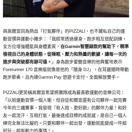
與高爾宣同為熱血「打氣夥伴」的PIZZALI，也不藏私自己的運
動習慣與運動小撇步：「我經常透過健身、跑步相互搭配訓練，
全方位增強體能與身體素質，
在Garmin智慧錶款的幫助下，精準
檢視自己的身體狀態，從睡眠、壓力和熱量的數據，讓每一次的
進步與突破都有跡可循。
」身為跑步愛聽音樂的他興奮地表示
Forerunner 170 音樂版就像是他的「隨身 DJ」，在耳邊隨時帶動
跑步節奏，且內建Garmin Pay 悠遊卡支付，全面解放雙手。
PIZZALI更笑稱高爾宣希望將團隊成為最喜歡運動的音樂公司：
「以前運動習慣一個人衝，但自從和爾宣還有公司夥伴一起完賽
今年的三鐵賽事，我發現『有人陪、更好跑』的夥伴力量！和好
友一起流汗、互相打氣，最後達成目標的成就感，是自己一個人
練完全無法比擬的。只要和夥伴一起出發，運動就能變成一件超
好玩、超有動力的事情！」