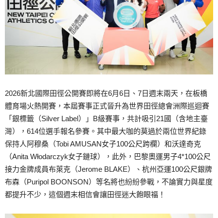
2026新北國際田徑公開賽即將在6月6日、7日週末兩天，在板橋
體育場火熱開賽，本屆賽事正式晉升為世界田徑總會洲際巡迴賽
「銀標籤（Silver Label）」B級賽事，共計吸引21國（含地主臺
灣），614位選手報名參賽。其中最大咖的莫過於兩位世界紀錄
保持人阿穆桑（Tobi AMUSAN女子100公尺跨欄）和沃達奇克
（Anita Włodarczyk女子鏈球），此外，巴黎奧運男子4*100公尺
接力金牌成員布萊克（Jerome BLAKE）、杭州亞運100公尺銀牌
布森（Puripol BOONSON）等名將也紛紛參戰，不論實力與星度
都提升不少，這個週末相信會讓田徑迷大飽眼福！