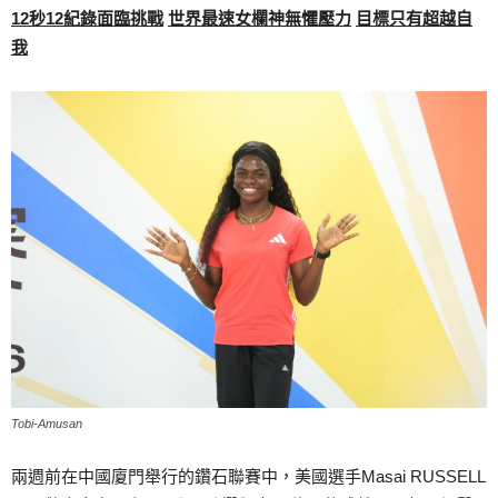
12
秒
12
紀錄面臨挑戰
世界最速女欄神無懼壓力
目標只有超越自
我
Tobi-Amusan
兩週前在中國廈門舉行的鑽石聯賽中，美國選手Masai RUSSELL