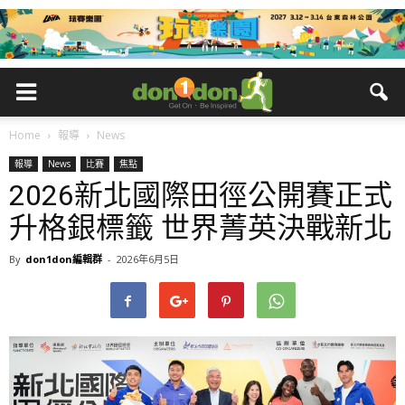
Home
報導
News
報導
News
比賽
焦點
2026新北國際田徑公開賽正式
升格銀標籤 世界菁英決戰新北
By
don1don編輯群
-
2026年6月5日