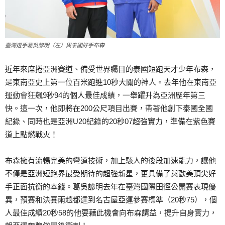
臺灣選手葛吳諺明（左）與泰國好手布森
近年來席捲亞洲賽道、備受世界矚目的泰國短跑天才少年布森，
是東南亞史上第一位百米跑進10秒大關的神人。去年他在東南亞
運動會狂飆9秒94的個人最佳成績，一舉躍升為亞洲歷年第三
快。這一次，他即將在200公尺項目出賽，帶著他創下泰國全國
紀錄、同時也是亞洲U20紀錄的20秒07超強實力，準備在紫色賽
道上點燃戰火！
布森擁有流暢完美的彎道技術，加上駭人的後段加速能力，讓他
不僅是亞洲短跑界最受期待的超強新星，更具備了與歐美頂尖好
手正面抗衡的本錢。葛吳諺明去年在臺灣國際田徑公開賽表現優
異，預賽和決賽兩趟都達到名古屋亞運參賽標準（20秒75），個
人最佳成績20秒58的他要藉此機會向布森請益，提升自身實力，