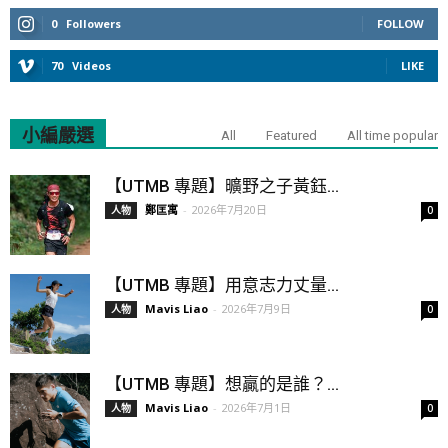
0
Followers
FOLLOW
70
Videos
LIKE
小編嚴選
All
Featured
All time popular
【UTMB 專題】曠野之子黃鈺...
鄭匡寓
-
2026年7月20日
人物
0
【UTMB 專題】用意志力丈量...
Mavis Liao
-
2026年7月9日
人物
0
【UTMB 專題】想贏的是誰？...
Mavis Liao
-
2026年7月1日
人物
0