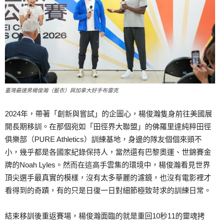
臺灣最速男楊俊瀚（藍衣）與加拿大好手布雷克
2024年，帶著「創新與嘗試」的企圖心，楊俊瀚隻身前往美國展
開長期移訓。在那個宛如「田徑界大聯盟」的佛羅里達純粹田徑
俱樂部（PURE Athletics）訓練基地，身邊的隊友個個來頭不
小，幾乎都是各國家紀錄保持人，當然還有巴黎奧運、世錦賽金
牌的Noah Lyles。然而在這高手雲集的環境中，楊俊瀚看見世界
頂尖選手最真實的模樣，沒有太多華麗的濾鏡，也沒有電影裡才
看得到的奇蹟，有的只是日復一日對細節極致苛求的訓練日常。
結束移訓後重返賽場，楊俊瀚面臨的就是重回10秒11的靈魂拷