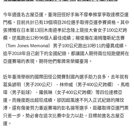
今年適逢名古屋亞運，臺灣田徑好手無不摩拳擦掌爭取達標亞運
門檻，目前共計已有19個項目26位選手取得亞運參賽資格。其中
張博雅在日本第13回木南道孝記念陸上競技大會女子100公尺跨
欄，逆風跑出12秒96個人最佳成績；楊俊瀚在湯姆瓊斯紀念賽
（Tom Jones Memorial）男子100公尺跑出10秒11的優異成績，
追平2018年自己創下的全國紀錄，都讓國人期待兩位短跑健將在
亞運賽場的表現，期待他們奪牌來榮耀臺灣。
近年臺灣舉辦的國際田徑公開賽對國內選手助力良多，去年就有
葛吳諺明（男子200公尺）、林仲威（男子400公尺跨欄）、馬皓
瑋（男子鉛球）、羅佩琳（女子400公尺跨欄）等四位達標亞
運。而幾度跑出超狂成績，卻因超風速不列入正式紀錄的陳玟
溥，還有傷後努力重返賽場的彭名揚等選手，距離取得亞運門票
只差一步，勢必會在這次比賽中全力以赴，目標前進名古屋亞
運。