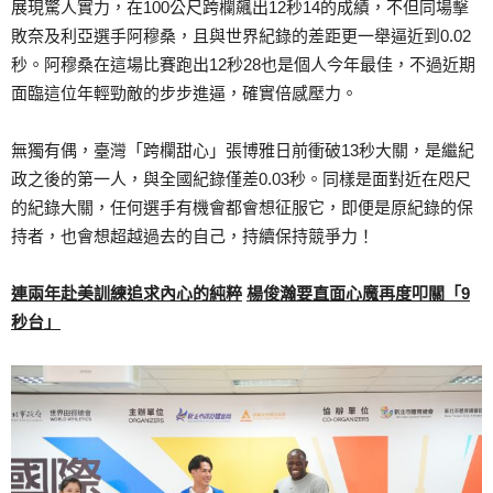
展現驚人實力，在100公尺跨欄飆出12秒14的成績，不但同場擊
敗奈及利亞選手阿穆桑，且與世界紀錄的差距更一舉逼近到0.02
秒。阿穆桑在這場比賽跑出12秒28也是個人今年最佳，不過近期
面臨這位年輕勁敵的步步進逼，確實倍感壓力。
無獨有偶，臺灣「跨欄甜心」張博雅日前衝破13秒大關，是繼紀
政之後的第一人，與全國紀錄僅差0.03秒。同樣是面對近在咫尺
的紀錄大關，任何選手有機會都會想征服它，即便是原紀錄的保
持者，也會想超越過去的自己，持續保持競爭力！
連兩年赴美訓練追求內心的純粹
楊俊瀚要直面心魔再度叩關「
9
秒台」