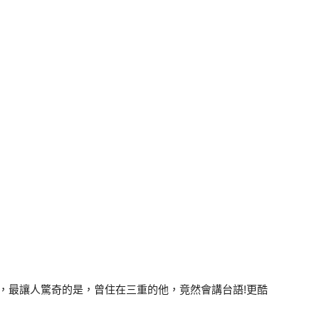
會場，最讓人驚奇的是，曾住在三重的他，竟然會講台語!更酷