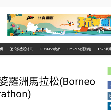
備
追蹤臉書粉絲頁
IRONMAN商品
BraveLog運動趣
LAVA賽
4婆羅洲馬拉松(Borneo
rathon)