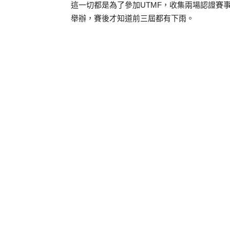
這一切都是為了參加UTMF，收集兩場認證賽事，
舉辦，賽後才知道前三屆都有下雨。