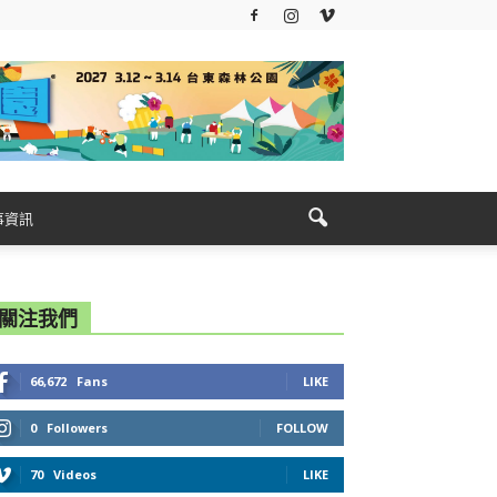
事資訊
關注我們
66,672
Fans
LIKE
0
Followers
FOLLOW
70
Videos
LIKE