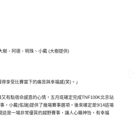
樹、阿德、明珠、小戴 (大樹提供)
得享受比賽當下的痛苦與幸福感(笑)。」
又有點宿命感恩的心情，五月底確定完成TNF100K北京站
事，小戴(佑瑞)提供了幾場賽事選項，後來確定是9/14這場
刻發現這是一場非常優質的越野賽事，讓人心曠神怡，有幸福