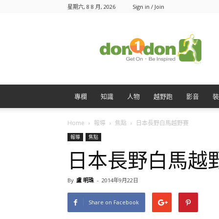
星期六, 8 8 月, 2026
Sign in / Join
Don1Don
動
一
動
專欄
知識
人物
越野跑
影音
裝
Home
報導
焦點
日本長野白馬越野賽
報導
焦點
日本長野白馬越
By
盧 明珠
-
2014年9月22日
Share on Facebook