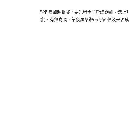
報名參加越野賽，要先稍稍了解總距離、總上
離)、有無寄物、第幾屆舉辦(關乎評價及是否