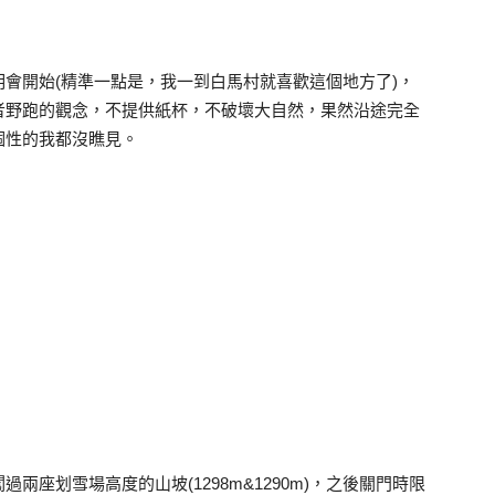
會開始(精準一點是，我一到白馬村就喜歡這個地方了)，
者野跑的觀念，不提供紙杯，不破壞大自然，果然沿途完全
個性的我都沒瞧見。
座划雪場高度的山坡(1298m&1290m)，之後關門時限