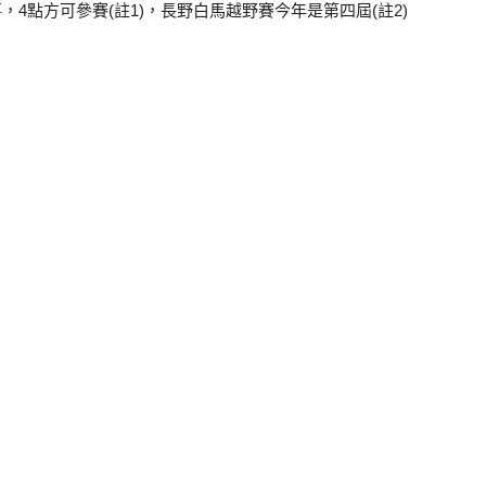
4點方可參賽(註1)，長野白馬越野賽今年是第四屆(註2)