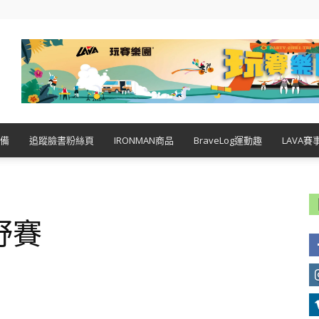
備
追蹤臉書粉絲頁
IRONMAN商品
BraveLog運動趣
LAVA賽
野賽