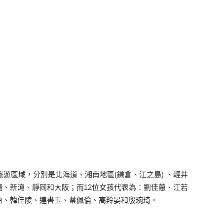
旅遊區域，分別是北海道、湘南地區(鎌倉、江之島) 、輕井
、新瀉、靜岡和大阪；而12位女孩代表為：劉佳蕙、江若
怡、韓佳陵、連書玉、蔡佩倫、高羚晏和殷琬琦。