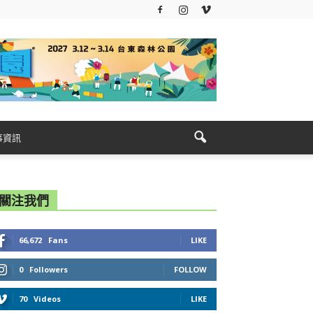
事資訊
關注我們
66,672
Fans
LIKE
0
Followers
FOLLOW
70
Videos
LIKE