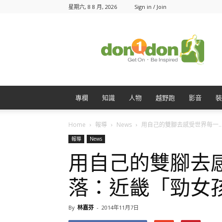
星期六, 8 8 月, 2026
Sign in / Join
Don1Don
動
一
動
專欄
知識
人物
越野跑
影音
裝
Home
報導
News
用自己的雙腳去感受世界每一..
報導
News
用自己的雙腳去
落：近畿「勁女
By
林嘉芬
-
2014年11月7日