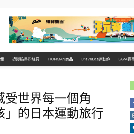
備
追蹤臉書粉絲頁
IRONMAN商品
BraveLog運動趣
LAVA賽
.
感受世界每一個角
孩」的日本運動旅行